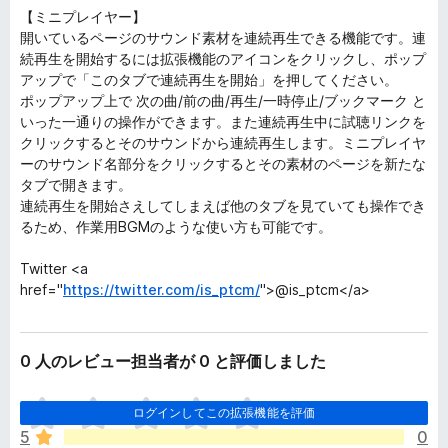
【ミニプレイヤー】
開いているページのサウンド素材を連続再生できる機能です。連
続再生を開始するには拡張機能のアイコンをクリックし、ポップ
アップで「このタブで連続再生を開始」を押してください。
ポップアップ上で 次の曲/前の曲/再生/一時停止/ブックマーク と
いった一通りの操作ができます。また連続再生中に試聴リンクを
クリックするとそのサウンドから連続再生します。ミニプレイヤ
ーのサウンド名部分をクリックするとその素材のページを新たな
タブで開きます。
連続再生を開始さえしてしまえば他のタブを見ていても操作でき
るため、作業用BGMのような使い方も可能です。
Twitter <a
href="
https://twitter.com/is_ptcm/
">@is_ptcm</a>
0 人のレビュー担当者が 0 と評価しました
ま
ログインしてこの拡張機能を評価
だ
5
0