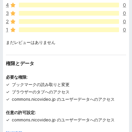
評
4
0
価
さ
3
0
れ
2
0
て
1
0
い
ま
まだレビューはありません
せ
ん
権限とデータ
必要な権限:
ブックマークの読み取りと変更
ブラウザーのタブへのアクセス
commons.nicovideo.jp のユーザーデータへのアクセス
任意の許可設定:
commons.nicovideo.jp のユーザーデータへのアクセス