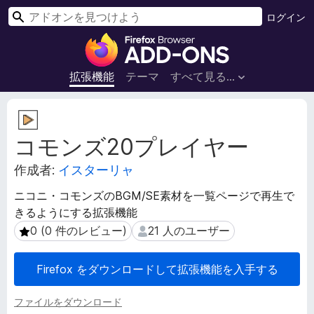
検
ログイン
索
F
i
r
拡張機能
テーマ
すべて見る...
e
f
拡
o
張
コモンズ20プレイヤー
機
x
能
ブ
作成者:
イスターリャ
メ
ラ
タ
ウ
ニコニ・コモンズのBGM/SE素材を一覧ページで再生で
デ
ザ
きるようにする拡張機能
ー
ー
タ
0 (0 件のレビュー)
21 人のユーザー
0 (0 件のレビュー)
21 人のユーザー
ア
ド
Firefox をダウンロードして拡張機能を入手する
オ
ン
ファイルをダウンロード