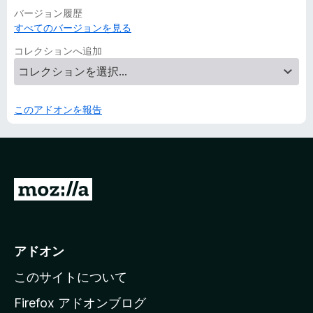
バージョン履歴
すべてのバージョンを見る
コレクションへ追加
このアドオンを報告
M
o
z
i
アドオン
l
このサイトについて
l
a
Firefox アドオンブログ