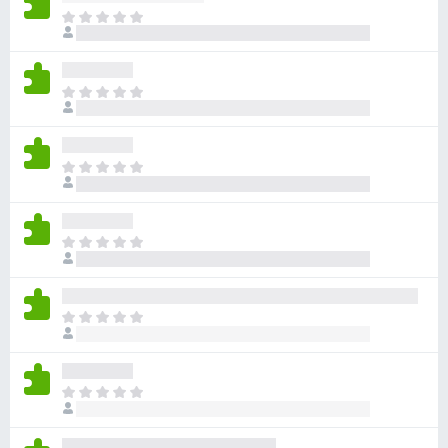
ま
だ
評
価
ま
さ
だ
れ
評
て
価
い
ま
さ
ま
だ
れ
せ
評
て
ん
価
い
ま
さ
ま
だ
れ
せ
評
て
ん
価
い
ま
さ
ま
だ
れ
せ
評
て
ん
価
い
ま
さ
ま
だ
れ
せ
評
て