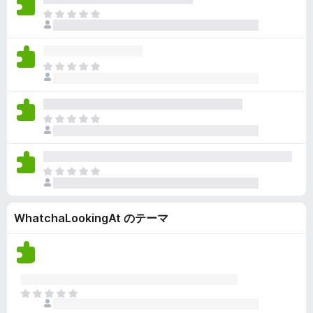
ん
価
い
ま
さ
ま
だ
れ
せ
評
て
ん
価
い
ま
さ
ま
だ
れ
せ
評
て
ん
価
い
ま
さ
ま
だ
れ
せ
評
て
ん
価
い
ま
さ
ま
だ
れ
せ
評
て
ん
WhatchaLookingAt のテーマ
価
い
さ
ま
れ
せ
て
ん
い
ま
ま
せ
だ