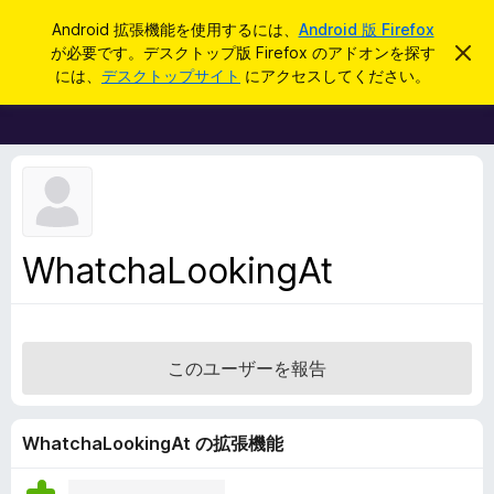
検
ログイン
Android 拡張機能を使用するには、
Android 版 Firefox
索
が必要です。デスクトップ版 Firefox のアドオンを探す
こ
F
の
には、
デスクトップサイト
にアクセスしてください。
お
i
知
r
ら
せ
e
を
f
閉
じ
o
る
x
ブ
WhatchaLookingAt
ラ
ウ
ザ
ー
このユーザーを報告
ア
ド
オ
WhatchaLookingAt の拡張機能
ン