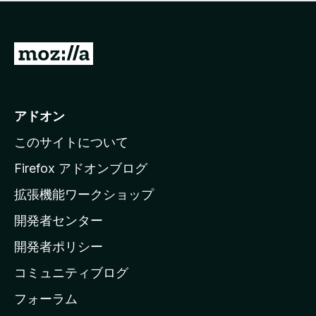
価
せ
さ
ん
れ
て
M
い
o
ま
z
せ
ん
i
アドオン
l
このサイトについて
l
a
Firefox アドオンブログ
の
拡張機能ワークショップ
ホ
開発者センター
ー
ム
開発者ポリシー
ペ
コミュニティブログ
ー
ジ
フォーラム