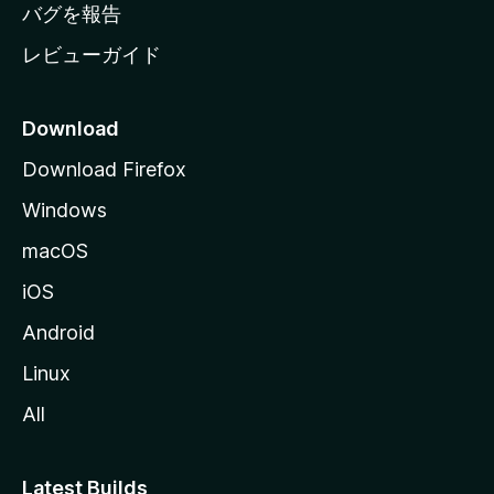
へ
バグを報告
レビューガイド
Download
Download Firefox
Windows
macOS
iOS
Android
Linux
All
Latest Builds