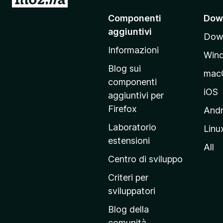
a
Componenti
Dow
i
aggiuntivi
Down
a
Informazioni
l
Win
l
Blog sui
mac
a
componenti
p
iOS
aggiuntivi per
a
Firefox
Andr
g
Laboratorio
Linu
i
estensioni
n
All
a
Centro di sviluppo
p
Criteri per
r
sviluppatori
i
Blog della
n
comunità