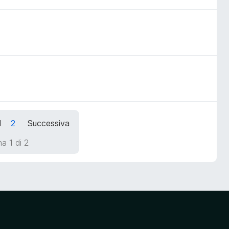
1
2
Successiva
a 1 di 2