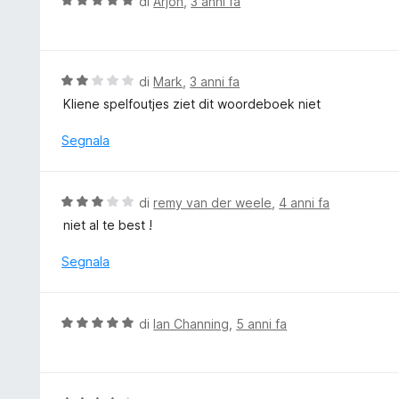
V
di
Arjon
,
3 anni fa
5
a
a
4
l
s
u
u
t
V
di
Mark
,
3 anni fa
5
a
a
Kliene spelfoutjes ziet dit woordeboek niet
t
l
a
u
Segnala
5
t
s
a
u
t
V
di
remy van der weele
,
4 anni fa
5
a
a
niet al te best !
2
l
s
u
Segnala
u
t
5
a
t
V
di
Ian Channing
,
5 anni fa
a
a
3
l
s
u
u
t