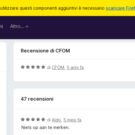
 utilizzare questi componenti aggiuntivi è necessario
scaricare Fire
mi
Altro…
Recensione di CFOM
V
di
CFOM
,
5 anni fa
a
l
u
t
47 recensioni
a
t
a
5
V
di
Aldo
,
5 mesi fa
s
a
Niets op aan te merken.
u
l