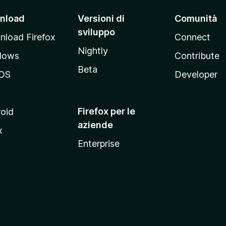
nload
Versioni di
Comunità
sviluppo
load Firefox
Connect
Nightly
dows
Contribute
Beta
OS
Developer
Firefox per le
oid
aziende
x
Enterprise