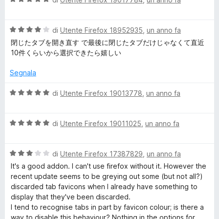
t
s
a
t
a
u
l
a
5
5
V
u
di
Utente Firefox 18952935
,
un anno fa
t
s
a
t
a
u
閉じたタブを開き直す で最後に閉じたタブだけじゃなくて直近
l
a
5
5
10件くらいから選択できたら嬉しい
u
t
s
t
a
u
Segnala
a
5
5
t
s
V
di
Utente Firefox 19013778
,
un anno fa
a
u
a
4
5
l
s
V
u
di
Utente Firefox 19011025
,
un anno fa
u
a
t
5
l
a
V
u
di
Utente Firefox 17387829
,
un anno fa
t
a
t
a
It's a good addon. I can't use firefox without it. However the
l
a
5
recent update seems to be greying out some (but not all?)
u
t
s
discarded tab favicons when I already have something to
t
a
u
display that they've been discarded.
a
5
5
I tend to recognise tabs in part by favicon colour; is there a
t
s
way to disable this behaviour? Nothing in the options for