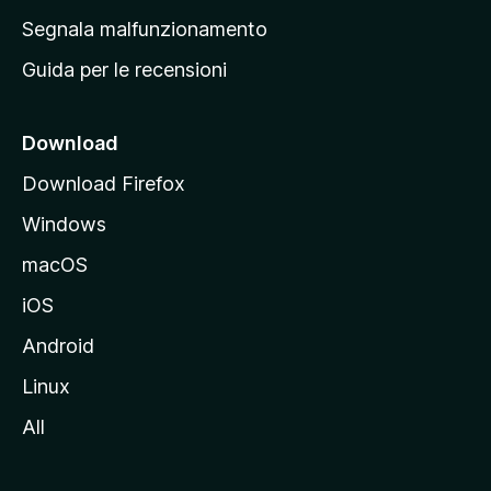
r
Segnala malfunzionamento
i
Guida per le recensioni
n
c
i
Download
p
Download Firefox
a
Windows
l
e
macOS
d
iOS
e
l
Android
s
Linux
i
All
t
o