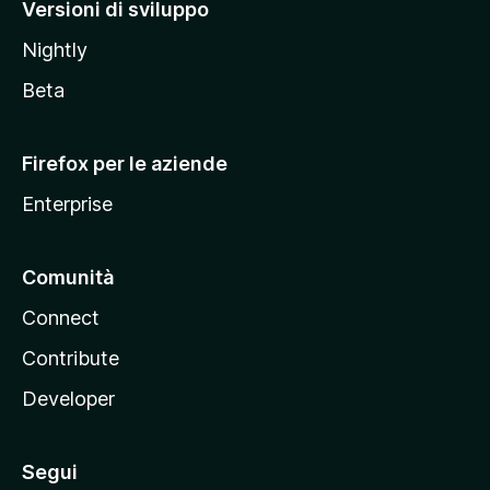
M
Versioni di sviluppo
o
Nightly
z
i
Beta
l
l
Firefox per le aziende
a
Enterprise
Comunità
Connect
Contribute
Developer
Segui