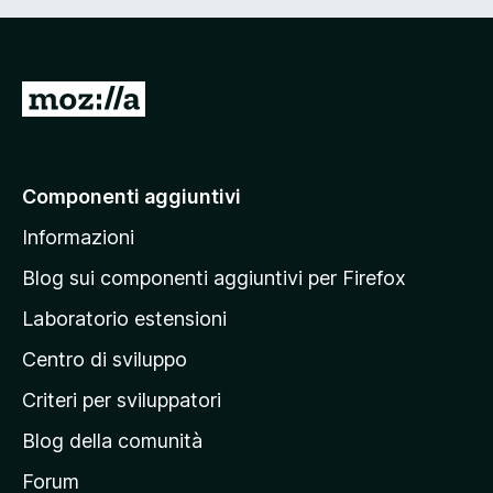
5
5
s
u
5
V
a
i
a
Componenti aggiuntivi
l
Informazioni
l
a
Blog sui componenti aggiuntivi per Firefox
p
Laboratorio estensioni
a
Centro di sviluppo
g
i
Criteri per sviluppatori
n
Blog della comunità
a
p
Forum