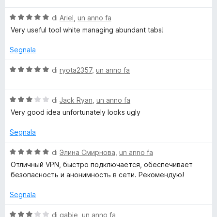
s
l
e
u
V
u
di
Ariel
,
un anno fa
5
a
t
Very useful tool white managing abundant tabs!
l
S
a
u
t
Segnala
t
a
t
a
5
V
di
ryota2357
,
un anno fa
t
s
a
y
a
u
l
5
5
V
u
di
Jack Ryan
,
un anno fa
l
s
a
t
Very good idea unfortunately looks ugly
u
l
a
5
u
t
e
Segnala
t
a
a
5
V
di
Элина Смирнова
,
un anno fa
T
t
s
a
Отличный VPN, быстро подключается, обеспечивает
a
u
l
безопасность и анонимность в сети. Рекомендую!
a
3
5
u
s
t
Segnala
b
u
a
5
t
V
di
gabie
,
un anno fa