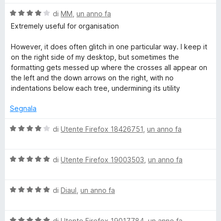
l
a
5
5
V
u
di
MM
,
un anno fa
t
s
a
t
a
u
Extremely useful for organisation
l
a
5
5
u
t
s
However, it does often glitch in one particular way. I keep it
t
a
u
on the right side of my desktop, but sometimes the
a
5
5
formatting gets messed up where the crosses all appear on
t
s
the left and the down arrows on the right, with no
a
u
indentations below each tree, undermining its utility
4
5
s
Segnala
u
5
V
di
Utente Firefox 18426751
,
un anno fa
a
l
V
u
di
Utente Firefox 19003503
,
un anno fa
a
t
l
a
V
u
di
Diaul
,
un anno fa
t
a
t
a
l
a
4
V
u
di
Utente Firefox 19017784
,
un anno fa