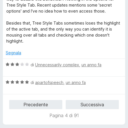
a
u
Tree Style Tab. Recent updates mentions some 'secret
3
5
options' and I've no idea how to even access those.
s
u
Besides that, Tree Style Tabs sometimes loses the highlight
5
of the active tab, and the only way you can identify it is
mousing over all tabs and checking which one doesn't
highlight.
Segnala
V
di
Unnecessarily complex
,
un anno fa
a
l
V
u
di
apartofspeech
,
un anno fa
a
t
l
a
u
t
Precedente
Successiva
t
a
a
3
Pagina 4 di 91
t
s
a
u