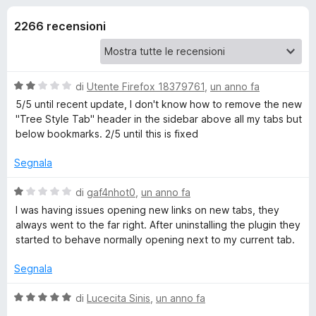
i
5
i
s
2266 recensioni
v
o
u
i
5
p
n
e
V
di
Utente Firefox 18379761
,
un anno fa
r
i
a
5/5 until recent update, I don't know how to remove the new
F
l
"Tree Style Tab" header in the sidebar above all my tabs but
u
i
below bookmarks. 2/5 until this is fixed
p
t
r
a
Segnala
e
e
t
f
a
V
di
gaf4nhot0
,
un anno fa
o
r
2
a
I was having issues opening new links on new tabs, they
x
s
l
always went to the far right. After uninstalling the plugin they
u
T
u
started to behave normally opening next to my current tab.
5
t
a
Segnala
r
t
a
V
di
Lucecita Sinis
,
un anno fa
e
1
a