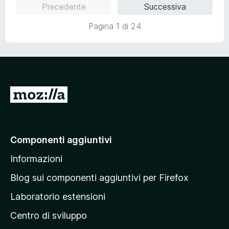
Precedente
Successiva
t
a
a
5
Pagina 1 di 24
t
s
a
u
5
5
s
u
5
V
a
i
a
Componenti aggiuntivi
l
Informazioni
l
a
Blog sui componenti aggiuntivi per Firefox
p
Laboratorio estensioni
a
Centro di sviluppo
g