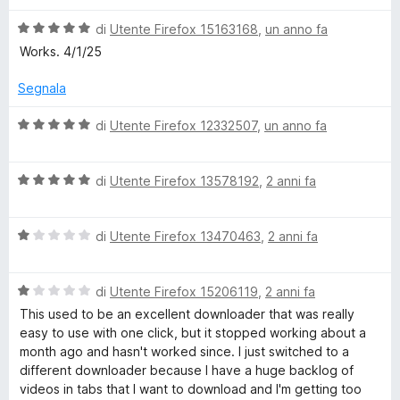
i
l
*It came back with an error message. I can't put write the
e
p
V
u
di
Utente Firefox 15163168
,
un anno fa
error message here because Firefox doesn't allow URLs in
e
a
t
reviews.
Works. 4/1/25
t
r
l
a
v
u
t
Segnala
o
i
t
a
s
a
4
V
di
Utente Firefox 12332507
,
un anno fa
u
t
M
s
a
a
a
u
l
l
5
5
V
u
di
Utente Firefox 13578192
,
2 anni fa
P
i
s
a
t
z
u
l
a
3
z
5
V
u
di
Utente Firefox 13470463
,
2 anni fa
t
a
a
t
a
/
r
l
a
5
e
V
u
di
Utente Firefox 15206119
,
2 anni fa
t
s
a
t
a
u
M
This used to be an excellent downloader that was really
l
a
5
5
easy to use with one click, but it stopped working about a
u
t
s
month ago and hasn't worked since. I just switched to a
P
t
a
u
different downloader because I have a huge backlog of
a
1
5
videos in tabs that I want to download and I'm getting too