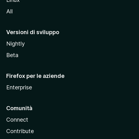
i
All
t
o
M
Versioni di sviluppo
o
Nightly
z
i
Beta
l
l
Firefox per le aziende
a
Enterprise
Comunità
Connect
Contribute