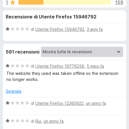
i
1
159
,
i
6
v
o
Recensione di Utente Firefox 15946792
s
i
u
p
n
5
V
di
Utente Firefox 15946792
,
3 anni fa
e
a
r
i
l
F
u
591 recensioni
t
i
p
a
r
t
V
di
Utente Firefox 19776256
,
5 mesi fa
e
e
a
a
The website they used was taken offline so the extension
f
1
l
no longer works.
o
r
s
u
x
u
t
Segnala
5
a
S
t
V
di
Utente Firefox 12260922
,
un anno fa
a
a
i
1
l
s
V
u
di
Rui
,
un anno fa
m
u
a
t