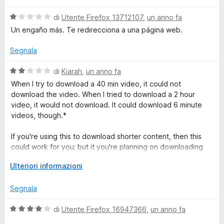
5
l
a
p
V
u
di
Utente Firefox 13712107
,
un anno fa
t
a
t
a
Un engaño más. Te redirecciona a una página web.
l
a
1
l
u
t
s
Segnala
t
a
u
e
a
1
5
V
di
Kiarah
,
un anno fa
t
s
a
When I try to download a 40 min video, it could not
Y
a
u
l
download the video. When I tried to download a 2 hour
1
5
u
video, it would not download. It could download 6 minute
o
s
t
videos, though.*
u
a
5
t
u
If you're using this to download shorter content, then this
a
could work for you; but it you're planning on downloading
2
longer content, then this browser extension may not work
T
s
E
Ulteriori informazioni
work for you.
u
s
u
5
p
Segnala
Though, personally I wouldn't like to gamble on whether this
a
extension may work or not, each time I attempt to use it, so I
b
n
V
di
Utente Firefox 16947366
,
un anno fa
would like to think it is better off finding another extension.
d
a