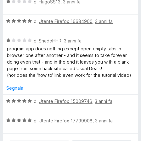
u
V
u
di
HugoSS13
,
3 anni fa
a
5
a
t
l
a
d
V
u
di
Utente Firefox 16684900
,
3 anni fa
t
a
t
a
l
a
e
1
V
u
di
ShadoHHR
,
3 anni fa
t
s
a
t
a
u
program app does nothing except open empty tabs in
r
l
a
1
5
browser one after another - and it seems to take forever
u
t
s
doing even that - and in the end it leaves you with a blank
t
a
u
page from some hack site called Usual Deals!
a
5
5
(nor does the 'how to' link even work for the tutorial video)
t
s
a
u
Segnala
1
5
s
V
di
Utente Firefox 15009746
,
3 anni fa
u
a
5
l
V
u
di
Utente Firefox 17799908
,
3 anni fa
a
t
l
a
u
t