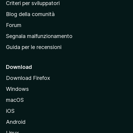
i
Criteri per sviluppatori
n
Blog della comunità
a
p
Forum
r
Segnala malfunzionamento
i
Guida per le recensioni
n
c
i
Download
p
Download Firefox
a
Windows
l
e
macOS
d
iOS
e
l
Android
s
Linux