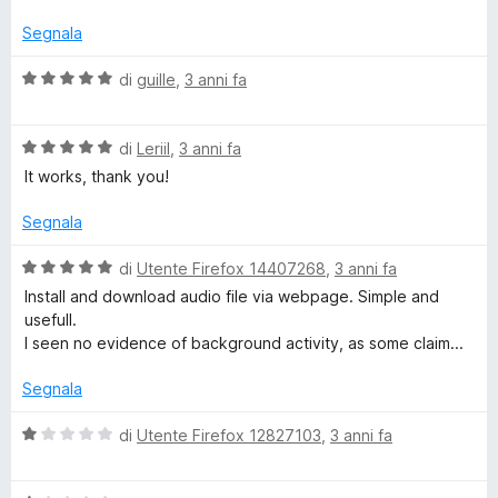
u
l
a
5
u
t
Segnala
a
t
a
a
1
V
di
guille
,
3 anni fa
n
t
s
a
a
u
l
d
5
5
V
u
di
Leriil
,
3 anni fa
s
a
t
It works, thank you!
u
D
l
a
5
u
t
Segnala
t
a
o
a
5
V
di
Utente Firefox 14407268
,
3 anni fa
t
s
a
Install and download audio file via webpage. Simple and
w
a
u
l
usefull.
5
5
u
I seen no evidence of background activity, as some claim...
n
s
t
u
a
Segnala
5
l
t
a
V
di
Utente Firefox 12827103
,
3 anni fa
5
a
o
s
l