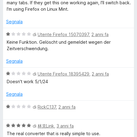
4
t
s
many tabs. If they get this one working again, I'll switch back.
a
u
I'm using Firefox on Linux Mint.
1
C
5
s
Segnala
u
o
5
V
di
Utente Firefox 15070397
,
2 anni fa
a
Keine Funktion. Gelöscht und gemeldet wegen der
n
l
Zeitverschwendung.
u
v
t
Segnala
a
t
e
V
di
Utente Firefox 18395429
,
2 anni fa
a
a
Doesn't work 5/1/24
1
l
r
s
u
Segnala
u
t
t
5
a
V
di
RickC137
,
2 anni fa
t
a
e
a
l
1
V
u
di
林克Link
,
3 anni fa
s
r
a
t
The real converter that is really simple to use.