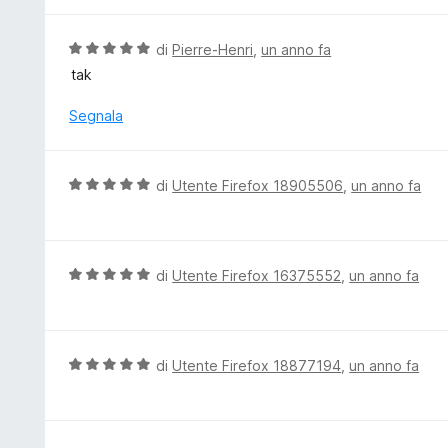
l
5
a
u
5
t
V
di
Pierre-Henri
,
un anno fa
s
a
a
tak
u
t
l
5
a
u
Segnala
3
t
s
a
u
t
V
di
Utente Firefox 18905506
,
un anno fa
5
a
a
5
l
s
u
u
t
V
di
Utente Firefox 16375552
,
un anno fa
5
a
a
t
l
a
u
5
t
V
di
Utente Firefox 18877194
,
un anno fa
s
a
a
u
t
l
5
a
u
5