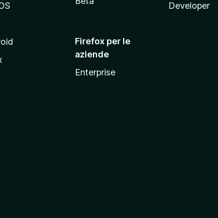
Beta
OS
Developer
Firefox per le
oid
aziende
x
Enterprise