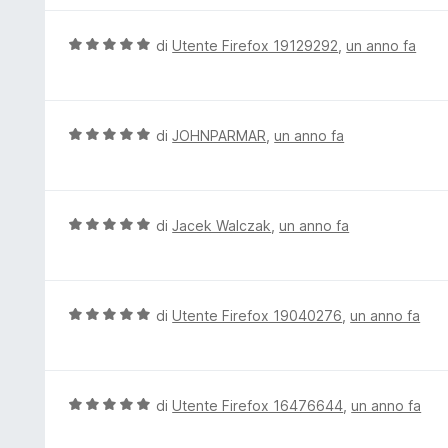
5
a
u
5
t
V
di
Utente Firefox 19129292
,
un anno fa
s
a
a
u
t
l
5
a
u
5
t
V
di
JOHNPARMAR
,
un anno fa
s
a
a
u
t
l
5
a
u
5
t
V
di
Jacek Walczak
,
un anno fa
s
a
a
u
t
l
5
a
u
5
t
V
di
Utente Firefox 19040276
,
un anno fa
s
a
a
u
t
l
5
a
u
5
t
V
di
Utente Firefox 16476644
,
un anno fa
s
a
a
u
t
l