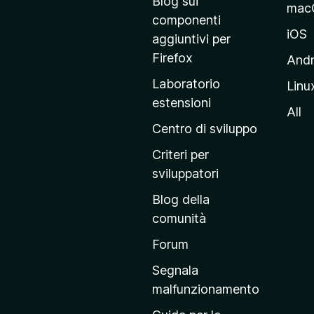
Blog sui
mac
a
componenti
p
iOS
aggiuntivi per
a
Firefox
Andr
g
Laboratorio
Linu
i
estensioni
n
All
a
Centro di sviluppo
p
Criteri per
r
sviluppatori
i
Blog della
n
comunità
c
i
Forum
p
Segnala
a
malfunzionamento
l