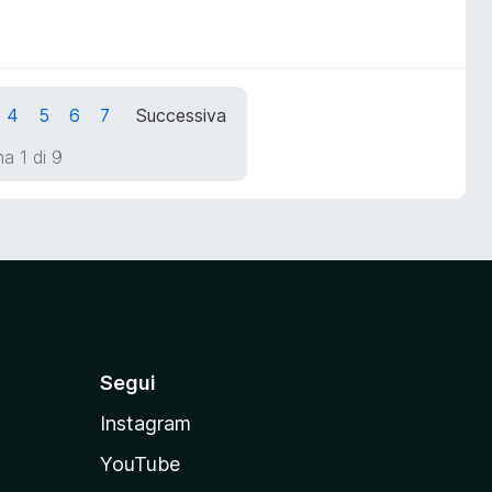
4
5
6
7
Successiva
a 1 di 9
Segui
Instagram
YouTube