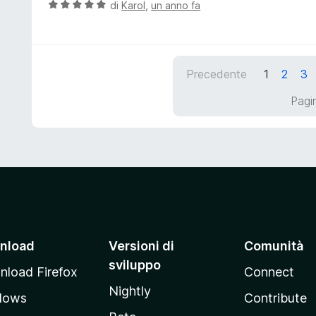
t
V
di
Karol
,
un anno fa
s
a
a
u
t
l
5
a
u
5
t
Precedente
1
2
3
s
a
u
t
Pagin
5
a
5
s
u
5
nload
Versioni di
Comunità
sviluppo
load Firefox
Connect
Nightly
dows
Contribute