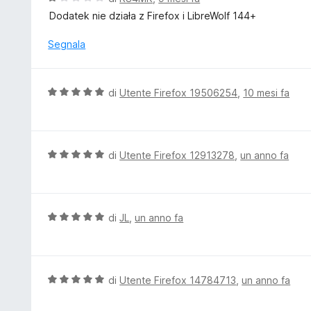
s
a
a
Dodatek nie działa z Firefox i LibreWolf 144+
u
t
l
5
a
u
Segnala
5
t
s
a
u
t
V
di
Utente Firefox 19506254
,
10 mesi fa
5
a
a
1
l
s
u
u
t
V
di
Utente Firefox 12913278
,
un anno fa
5
a
a
t
l
a
u
5
t
V
di
JL
,
un anno fa
s
a
a
u
t
l
5
a
u
5
t
V
di
Utente Firefox 14784713
,
un anno fa
s
a
a
u
t
l