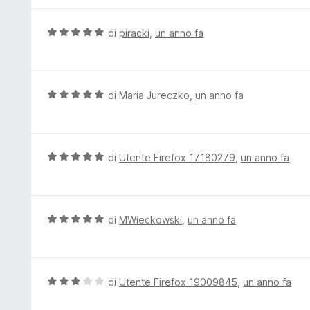
5
a
u
5
t
V
di
piracki
,
un anno fa
s
a
a
u
t
l
5
a
u
5
t
V
di
Maria Jureczko
,
un anno fa
s
a
a
u
t
l
5
a
u
5
t
V
di
Utente Firefox 17180279
,
un anno fa
s
a
a
u
t
l
5
a
u
5
t
V
di
MWieckowski
,
un anno fa
s
a
a
u
t
l
5
a
u
5
t
V
di
Utente Firefox 19009845
,
un anno fa
s
a
a
u
t