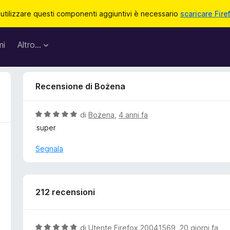
 utilizzare questi componenti aggiuntivi è necessario
scaricare Fire
mi
Altro…
Recensione di Bożena
V
di
Bożena
,
4 anni fa
a
super
l
u
Segnala
t
a
t
a
212 recensioni
5
s
u
V
di
Utente Firefox 20041569
,
20 giorni fa