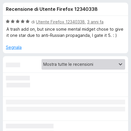
i
u
i
Recensione di Utente Firefox 12340338
5
v
o
i
V
di
Utente Firefox 12340338
,
3 anni fa
p
n
a
A trash add on, but since some mental midget chose to give
e
l
it one star due to anti-Russian propaganda, I gate it 5. : )
u
r
i
t
F
Segnala
a
i
p
t
r
a
e
e
5
f
s
o
u
r
5
x
L
i
g