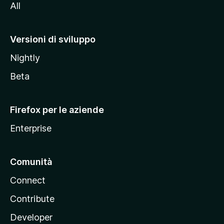
All
t
o
M
Versioni di sviluppo
o
Nightly
z
i
Beta
l
l
Firefox per le aziende
a
Enterprise
Comunità
Connect
Contribute
Developer