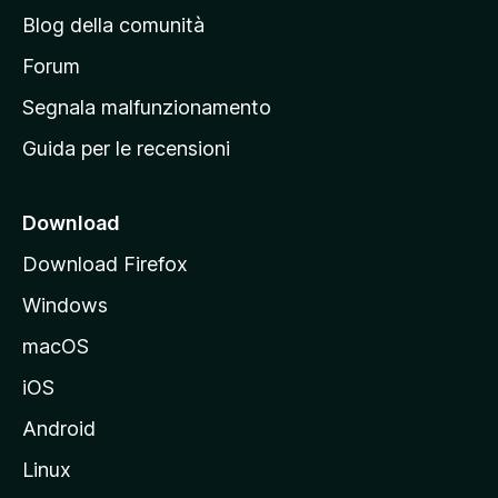
n
Blog della comunità
a
p
Forum
r
Segnala malfunzionamento
i
Guida per le recensioni
n
c
i
Download
p
Download Firefox
a
Windows
l
e
macOS
d
iOS
e
l
Android
s
Linux
i