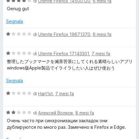
V
u
di
Utente Firefox 14500120
,
6 mesi fa
o
s
a
t
Genug gut
u
l
a
u
5
u
t
Segnala
t
a
a
5
V
d
di
Utente Firefox 19671370
,
6 mesi fa
t
s
a
a
u
l
4
5
V
u
di
Utente Firefox 17143301
,
7 mesi fa
s
a
t
整理したブックマークを滅茶苦茶にしてくれる素晴らしいアプリ
u
l
a
windows版Apple製品でイライラしたい人はぜひ使おう
5
u
t
t
a
Segnala
a
1
t
s
V
di
Hart1st
,
7 mesi fa
a
u
a
1
5
l
s
V
u
di
Алексей Волков
,
8 mesi fa
u
a
t
Очень часто при синхронизации закладок они
5
l
a
дублируются по много раз. Замечено в Firefox и Edge.
u
t
t
a