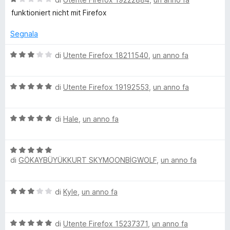
1
5
a
funktioniert nicht mit Firefox
s
l
u
u
Segnala
5
t
a
V
di
Utente Firefox 18211540
,
un anno fa
t
a
a
l
1
V
u
di
Utente Firefox 19192553
,
un anno fa
s
a
t
u
l
a
5
V
u
di
Hale
,
un anno fa
t
a
t
a
l
a
3
V
u
t
s
di
GÖKAYBÜYÜKKURT SKYMOONBİGWOLF
,
un anno fa
a
t
a
u
l
a
5
5
u
t
s
V
di
Kyle
,
un anno fa
t
a
u
a
a
5
5
l
t
s
V
u
di
Utente Firefox 15237371
,
un anno fa
a
u