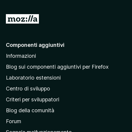
s
u
5
V
a
i
a
Componenti aggiuntivi
l
Informazioni
l
a
Blog sui componenti aggiuntivi per Firefox
p
Laboratorio estensioni
a
Centro di sviluppo
g
i
Criteri per sviluppatori
n
Blog della comunità
a
p
Forum
r