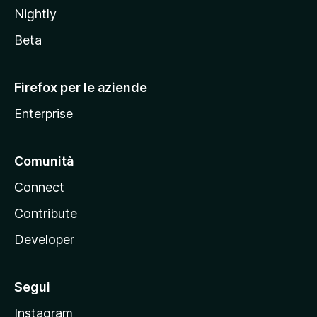
o
Nightly
z
i
Beta
l
l
Firefox per le aziende
a
Enterprise
Comunità
Connect
Contribute
Developer
Segui
Instagram