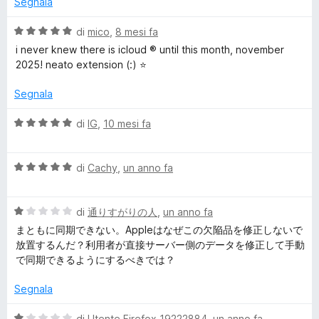
Segnala
a
1
t
s
V
di
mico
,
8 mesi fa
a
u
a
i never knew there is icloud ® until this month, november
2
5
l
2025! neato extension (:) ⭐
s
u
u
t
Segnala
5
a
t
V
di
IG
,
10 mesi fa
a
a
5
l
s
V
u
di
Cachy
,
un anno fa
u
a
t
5
l
a
V
u
di
通りすがりの人
,
un anno fa
t
a
t
a
まともに同期できない。Appleはなぜこの欠陥品を修正しないで
l
a
5
放置するんだ？利用者が直接サーバー側のデータを修正して手動
u
t
s
で同期できるようにするべきでは？
t
a
u
a
5
5
Segnala
t
s
a
u
V
di
Utente Firefox 19222884
,
un anno fa