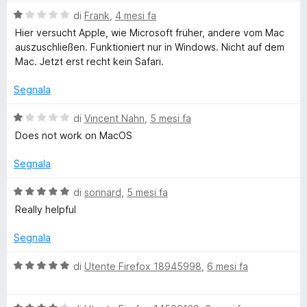
a
2
5
V
di
Frank
,
4 mesi fa
f
t
s
a
Hier versucht Apple, wie Microsoft früher, andere vom Mac
a
u
l
auszuschließen. Funktioniert nur in Windows. Nicht auf dem
e
5
5
u
Mac. Jetzt erst recht kein Safari.
s
t
u
r
a
Segnala
5
t
a
V
di
Vincent Nahn
,
5 mesi fa
i
1
a
Does not work on MacOS
s
l
t
u
u
Segnala
5
t
i
a
V
di
sonnard
,
5 mesi fa
t
a
Really helpful
i
a
l
1
u
Segnala
s
t
C
u
a
V
di
Utente Firefox 18945998
,
6 mesi fa
5
t
a
l
a
l
5