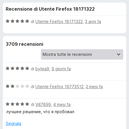
i
2
i
Recensione di Utente Firefox 18171322
s
v
o
u
i
5
V
di
Utente Firefox 18171322
,
3 anni fa
p
n
a
e
l
u
r
i
3709 recensioni
t
F
a
i
p
t
r
a
e
V
e
di
bytea9
,
9 giorni fa
5
f
a
s
l
o
u
r
V
u
di
Utente Firefox 19773512
,
2 mesi fa
5
x
a
t
P
l
a
V
u
di
Vill7899
,
4 mesi fa
t
r
a
t
a
лучшее решение, что я пробовал
l
a
5
u
t
s
Segnala
e
t
a
u