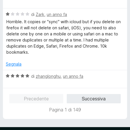
a
t
5
5
l
a
s
V
u
di
Zark
,
un anno fa
t
u
a
t
a
Horrible. It copies or "sync" with icloud but if you delete on
5
l
a
3
firefox it will not delete on safari, (iOS), you need to also
u
t
s
delete one by one on a mobile or using safari on a mac to
t
a
u
remove duplicates or multiple at a time. I had multiple
a
5
5
duplicates on Edge, Safari, Firefox and Chrome. 10k
t
s
bookmarks.
a
u
1
5
Segnala
s
u
V
di
zhanglonghu
,
un anno fa
5
a
l
u
Precedente
Successiva
t
a
Pagina 1 di 149
t
a
5