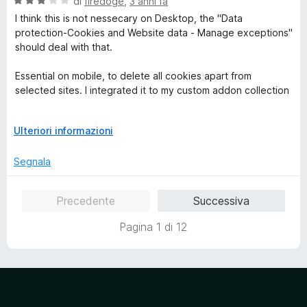
V
u
di
firedoge
,
3 anni fa
t
a
t
a
I think this is not nessecary on Desktop, the "Data
l
a
4
protection-Cookies and Website data - Manage exceptions"
u
t
s
should deal with that.
t
a
u
a
5
5
Essential on mobile, to delete all cookies apart from
t
s
selected sites. I integrated it to my custom addon collection
a
u
3
5
https://addons.mozilla.org/de/firefox/collections/17446767/
s
E
Ulteriori informazioni
Fenix-Addons/
u
s
5
p
Segnala
it works pretty great! The UI is usable although a little small,
a
and Addons are able to modify cookies and site data on
n
Firefox Mobile.
Precedente
Successiva
d
i
A mobile interface with bigger buttons would be great.
Pagina 1 di 12
p
e
I will ask the developers to add the addon among others to
r
the official list.
v
i
s