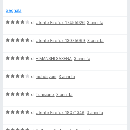
i
a
l
s
5
d
u
Segnala
u
s
t
a
u
a
V
a
di
Utente Firefox 17455926
,
3 anni fa
l
5
t
a
i
a
l
t
z
3
V
u
di
Utente Firefox 13075099
,
3 anni fa
z
s
a
t
a
a
u
l
a
r
5
V
u
di
HIMANSHI SAXENA
,
3 anni fa
t
e
a
t
a
l
a
4
V
u
di
mohdsyam
,
3 anni fa
t
s
a
t
a
u
l
a
5
5
V
u
di
Tunisiano
,
3 anni fa
t
s
a
t
a
u
l
a
5
5
V
u
di
Utente Firefox 18071348
,
3 anni fa
t
s
a
t
a
u
l
a
4
5