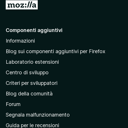
V
u
a
a
l
i
i
a
z
Componenti aggiuntivi
z
l
a
Informazioni
l
r
a
Blog sui componenti aggiuntivi per Firefox
e
p
Laboratorio estensioni
a
Centro di sviluppo
g
i
Criteri per sviluppatori
n
Blog della comunità
a
p
Forum
r
Segnala malfunzionamento
i
Guida per le recensioni
n