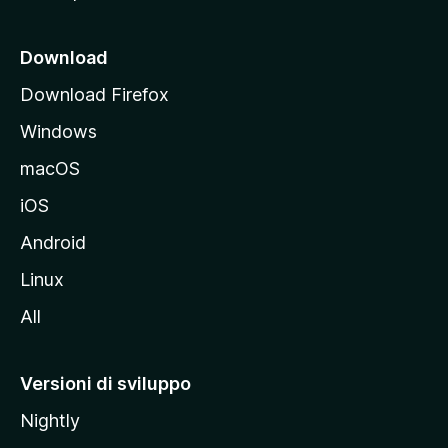
c
i
Download
p
Download Firefox
a
Windows
l
e
macOS
d
iOS
e
l
Android
s
Linux
i
All
t
o
M
Versioni di sviluppo
o
Nightly
z