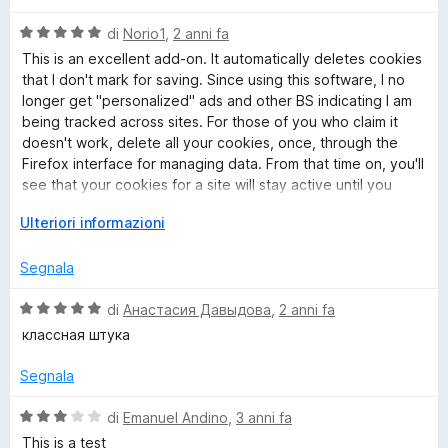
k
a
5
5
t
s
V
di
Norio1
,
2 anni fa
i
a
u
a
This is an excellent add-on. It automatically deletes cookies
5
5
l
that I don't mark for saving. Since using this software, I no
s
e
u
longer get "personalized" ads and other BS indicating I am
u
t
being tracked across sites. For those of you who claim it
5
a
s
doesn't work, delete all your cookies, once, through the
t
Firefox interface for managing data. From that time on, you'll
a
see that your cookies for a site will stay active until you
&
5
close the tab(s) for that site. After closing the tab(s),
s
E
Ulteriori informazioni
depending on how you set it up, Forget Me Not will delete
o
u
s
the cookies for that site after a delay, or immediately. You
5
p
Segnala
will see that you cookie list consists only of those you allow.
a
t
n
V
di
Анастасия Давыдова
,
2 anni fa
d
a
h
классная штука
i
l
p
u
Segnala
e
e
t
r
a
V
di
Emanuel Andino
,
3 anni fa
r
v
t
a
This is a test