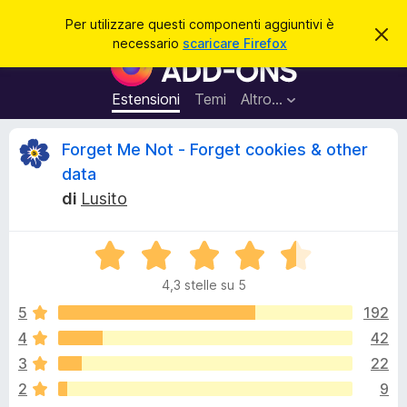
C
Accedi
Per utilizzare questi componenti aggiuntivi è
C
e
necessario
scaricare Firefox
h
C
r
i
o
u
c
d
m
Estensioni
Temi
Altro…
a
i
p
q
u
o
R
Forget Me Not - Forget cookies & other
e
n
s
data
t
e
e
o
di
Lusito
n
a
v
t
c
v
i
V
i
s
a
a
e
o
4,3 stelle su 5
l
g
u
5
192
g
n
t
i
4
42
a
u
s
3
22
t
n
a
2
9
t
4