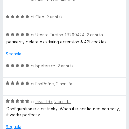
e
F
u
a
t
5
l
a
V
u
di
Cleo
,
2 anni fa
t
o
a
t
a
l
a
5
r
V
u
di
Utente Firefox 18760424
,
2 anni fa
t
s
a
t
a
u
permertly delete exististing extension & API cookies
g
l
a
5
5
u
t
s
Segnala
t
a
u
e
a
5
5
V
di
bpetersxx
,
2 anni fa
t
s
a
t
a
u
l
5
5
V
u
di
FoxRefire
,
2 anni fa
c
s
a
t
u
l
a
o
5
V
u
di
trivial197
,
2 anni fa
t
a
t
a
Configuration is a bit tricky. When it is configured correctly,
l
a
5
o
it works perfectly.
u
t
s
t
a
u
Segnala