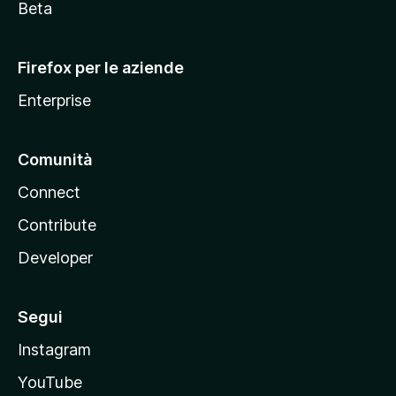
i
Beta
l
l
Firefox per le aziende
a
Enterprise
Comunità
Connect
Contribute
Developer
Segui
Instagram
YouTube