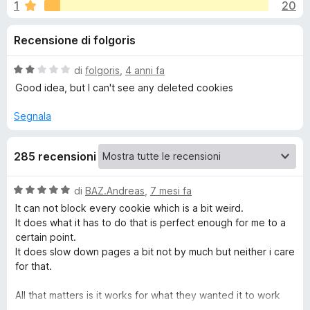
i
1
20
,
i
3
v
o
Recensione di folgoris
s
i
u
p
n
5
V
di
folgoris
,
4 anni fa
e
a
Good idea, but I can't see any deleted cookies
r
i
l
F
u
Segnala
t
i
p
a
r
285 recensioni
t
e
e
a
f
2
V
di
BAZ.Andreas
,
7 mesi fa
o
r
s
a
It can not block every cookie which is a bit weird.
x
u
l
It does what it has to do that is perfect enough for me to a
5
F
u
certain point.
t
It does slow down pages a bit not by much but neither i care
a
o
for that.
t
a
All that matters is it works for what they wanted it to work
r
5
and even tho it does not work on every page is a bit of a