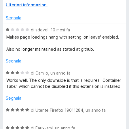
s
E
Ulteriori informazioni
problem when you cant block certain pages to create those
g
u
s
spyware cookies...
5
p
Segnala
e
a
The sad part is is not getting new updates no more...
n
V
di
sdevel
,
10 mesi fa
d
a
t
Makes page loadings hang with setting 'on leave' enabled.
i
l
p
u
Also no longer maintained as stated at github.
M
e
t
r
a
Segnala
e
v
t
i
a
V
di
Camilo
,
un anno fa
s
N
1
a
Works well. The only downside is that is requires "Container
u
s
l
Tabs" which cannot be disabled if this extension is installed.
a
u
u
o
l
5
t
Segnala
i
a
t
z
t
V
di
Utente Firefox 19011284
,
un anno fa
z
a
a
-
a
3
l
r
s
V
u
di
Faux-ami
,
un anno fa