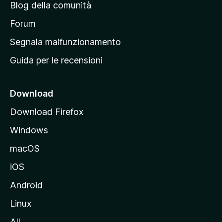
Blog della comunità
a
p
Forum
r
Segnala malfunzionamento
i
Guida per le recensioni
n
c
i
Download
p
Download Firefox
a
Windows
l
e
macOS
d
iOS
e
l
Android
s
Linux
i
All