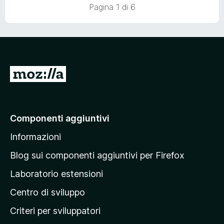
a
Pagina 1 di 6
t
a
5
s
u
5
V
a
i
a
Componenti aggiuntivi
l
Informazioni
l
a
Blog sui componenti aggiuntivi per Firefox
p
Laboratorio estensioni
a
Centro di sviluppo
g
i
Criteri per sviluppatori
n