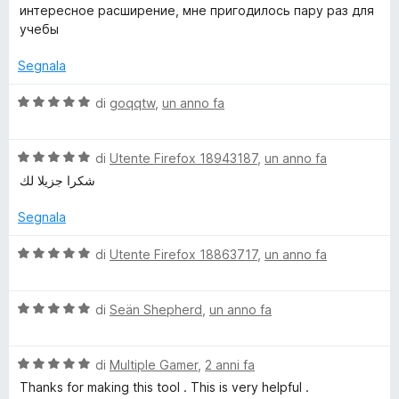
s
a
t
интересное расширение, мне пригодилось пару раз для
u
l
a
t
учебы
5
u
t
t
a
Segnala
F
a
5
t
s
V
di
goqqtw
,
un anno fa
i
a
u
a
5
5
l
n
s
V
u
di
Utente Firefox 18943187
,
un anno fa
u
a
t
شكرا جزيلا لك
5
l
a
d
u
t
Segnala
t
a
e
a
5
V
di
Utente Firefox 18863717
,
un anno fa
t
s
a
r
a
u
l
5
5
V
u
di
Seän Shepherd
,
un anno fa
s
(
a
t
u
l
a
5
V
u
di
Multiple Gamer
,
2 anni fa
t
r
a
t
a
Thanks for making this tool . This is very helpful .