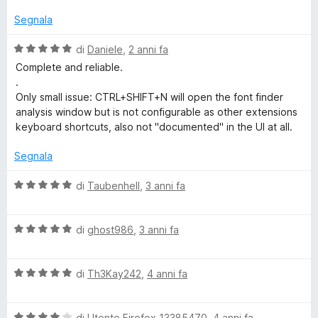
l
a
5
e
u
t
s
Segnala
t
a
u
v
a
5
5
V
di
Daniele
,
2 anni fa
t
s
a
Complete and reliable.
a
u
i
l
.
5
5
u
Only small issue: CTRL+SHIFT+N will open the font finder
s
t
analysis window but is not configurable as other extensions
v
u
a
keyboard shortcuts, also not "documented" in the UI at all.
5
t
e
a
Segnala
5
d
s
V
di
Taubenhell
,
3 anni fa
u
a
5
)
l
V
u
di
ghost986
,
3 anni fa
a
t
l
a
V
u
di
Th3Kay242
,
4 anni fa
t
a
t
a
l
a
5
V
u
di
Utente Firefox 13385470
,
4 anni fa