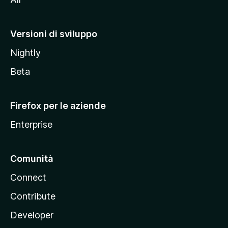
t
o
M
Versioni di sviluppo
o
Nightly
z
i
Beta
l
l
Firefox per le aziende
a
Enterprise
Comunità
Connect
Contribute
Developer