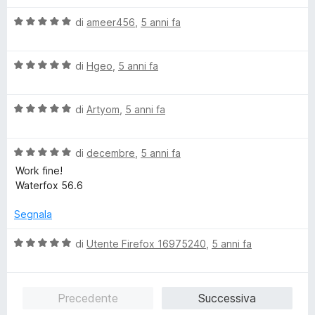
u
l
a
5
V
u
di
ameer456
,
5 anni fa
t
a
t
a
l
a
5
V
u
di
Hgeo
,
5 anni fa
t
s
a
t
a
u
l
a
5
5
V
u
di
Artyom
,
5 anni fa
t
s
a
t
a
u
l
a
5
5
V
u
di
decembre
,
5 anni fa
t
s
a
t
a
u
Work fine!
l
a
5
5
Waterfox 56.6
u
t
s
t
a
u
Segnala
a
5
5
t
s
V
di
Utente Firefox 16975240
,
5 anni fa
a
u
a
5
5
l
s
u
Precedente
Successiva
u
t
5