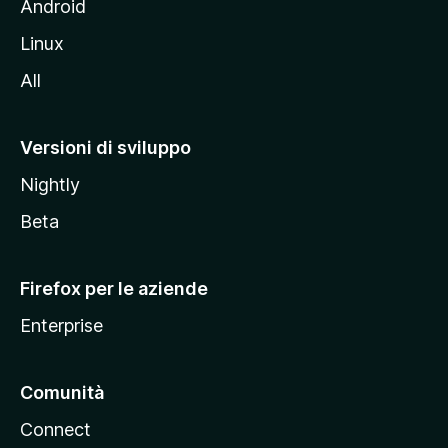
l
Android
s
Linux
i
All
t
o
M
Versioni di sviluppo
o
Nightly
z
i
Beta
l
l
Firefox per le aziende
a
Enterprise
Comunità
Connect