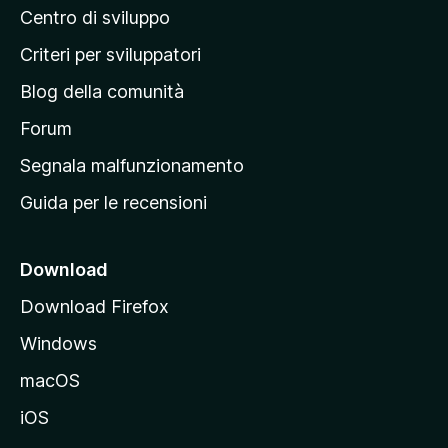
Centro di sviluppo
g
i
Criteri per sviluppatori
n
Blog della comunità
a
p
Forum
r
Segnala malfunzionamento
i
Guida per le recensioni
n
c
i
Download
p
Download Firefox
a
Windows
l
e
macOS
d
iOS
e