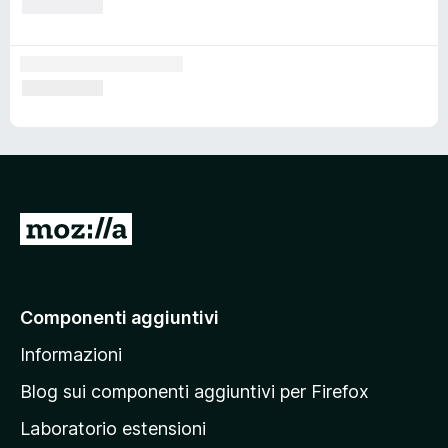
V
a
i
a
Componenti aggiuntivi
l
Informazioni
l
a
Blog sui componenti aggiuntivi per Firefox
p
Laboratorio estensioni
a