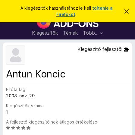
K
Bejelentkezés
A kiegészítők használatához le kell
töltenie a
É
e
Firefoxot
.
r
F
r
t
i
e
e
s
r
Kiegészítők
Témák
Több…
s
í
e
t
é
é
f
Kiegészítő fejlesztői
s
s
o
e
l
x
v
b
e
Antun Koncic
t
ö
é
n
s
e
Ezóta tag
g
2008. nov. 29.
é
s
Kiegészítők száma
z
1
ő
A fejlesztő kiegészítőinek átlagos értékelése
k
C
i
s