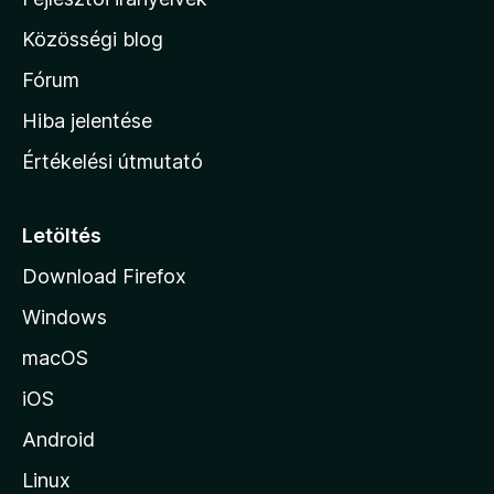
5
l
Közösségi blog
a
h
Fórum
o
Hiba jelentése
n
Értékelési útmutató
l
a
p
Letöltés
j
Download Firefox
á
Windows
r
a
macOS
iOS
Android
Linux