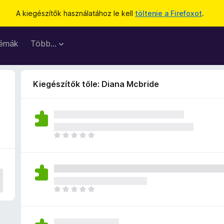
A kiegészítők használatához le kell
töltenie a Firefoxot
.
émák
Több…
Kiegészítők tőle: Diana Mcbride
M
é
g
n
i
n
M
c
é
s
g
e
n