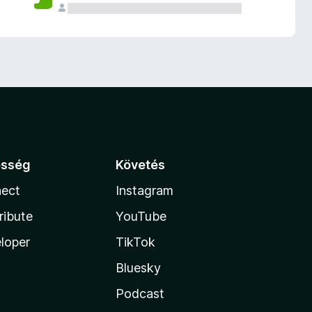
össég
Követés
ect
Instagram
ribute
YouTube
loper
TikTok
Bluesky
Podcast