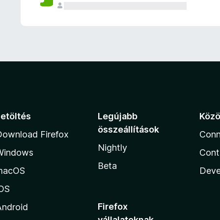
e
l
é
s
e
k
Letöltés
Legújabb
Köz
összeállítások
Download Firefox
Conn
Nightly
Windows
Cont
Beta
macOS
Deve
iOS
Firefox
Android
vállalatoknak