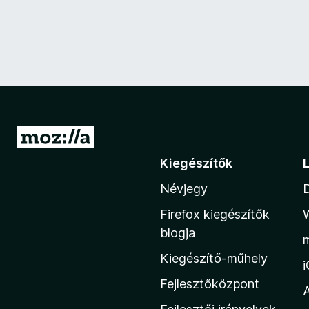
U
g
Kiegészítők
r
Névjegy
á
s
Firefox kiegészítők
a
blogja
M
Kiegészítő-műhely
o
z
Fejlesztőközpont
i