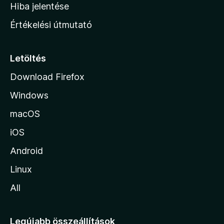
o
e
Hiba jelentése
k
k
n
e
Értékelési útmutató
l
l
é
a
s
p
Letöltés
e
j
k
Download Firefox
á
Windows
r
a
macOS
iOS
Android
Linux
All
Legújabb összeállítások