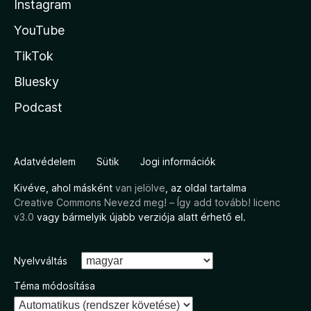
Instagram
YouTube
TikTok
Bluesky
Podcast
Adatvédelem
Sütik
Jogi információk
Kivéve, ahol másként
van jelölve
, az oldal tartalma
Creative Commons Nevezd meg! – Így add tovább! licenc
v3.0
vagy bármelyik újabb verziója alatt érhető el.
Nyelvváltás
Téma módosítása