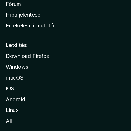
é
h
Fórum
t
s
é
o
e
Hiba jelentése
k
k
n
e
Értékelési útmutató
l
l
é
a
s
p
Letöltés
e
j
k
Download Firefox
á
Windows
r
a
macOS
iOS
Android
Linux
All