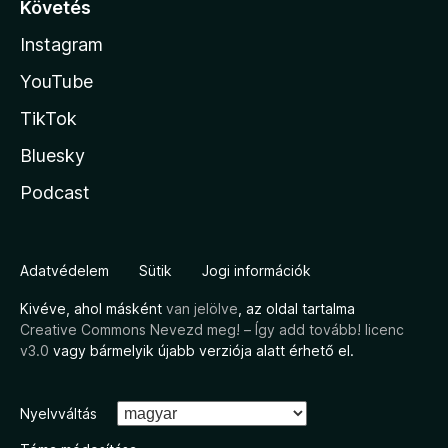
Követés
Instagram
YouTube
TikTok
Bluesky
Podcast
Adatvédelem
Sütik
Jogi információk
Kivéve, ahol másként
van jelölve
, az oldal tartalma
Creative Commons Nevezd meg! – Így add tovább! licenc
v3.0
vagy bármelyik újabb verziója alatt érhető el.
Nyelvváltás