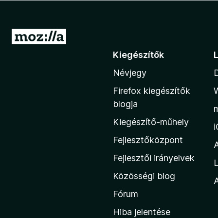
e
g
é
U
s
g
Kiegészítők
z
r
í
Névjegy
á
t
s
ő
Firefox kiegészítők
a
k
blogja
M
Kiegészítő-műhely
o
z
Fejlesztőközpont
i
Fejlesztői irányelvek
L
l
Közösségi blog
l
A
a
Fórum
h
Hiba jelentése