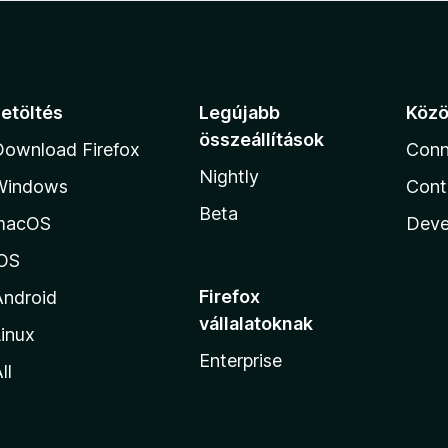
Letöltés
Legújabb
Köz
összeállítások
Download Firefox
Conn
Nightly
Windows
Cont
Beta
macOS
Deve
iOS
Firefox
Android
vállalatoknak
inux
Enterprise
ll