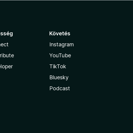
össég
Követés
ect
Instagram
ribute
YouTube
loper
TikTok
Bluesky
Podcast