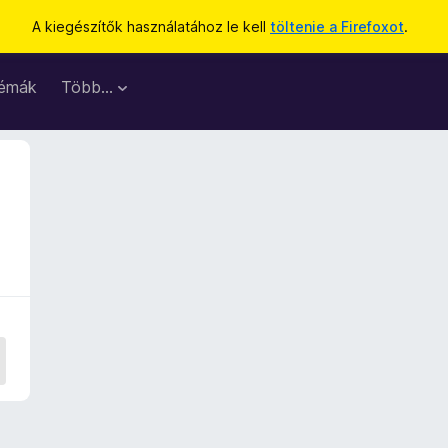
A kiegészítők használatához le kell
töltenie a Firefoxot
.
émák
Több…