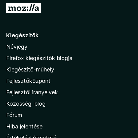
e
U
g
g
é
r
s
á
Kiegészítők
z
s
í
Névjegy
a
t
M
ő
Firefox kiegészítők blogja
k
o
Kiegészítő-műhely
z
Fejlesztőközpont
i
l
Fejlesztői irányelvek
l
Közösségi blog
a
h
Fórum
o
Hiba jelentése
n
Értékelési útmutató