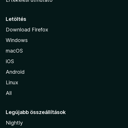
l
a
p
Letöltés
j
Download Firefox
á
Windows
r
a
macOS
iOS
Android
Linux
All
Legújabb összeállítások
Nightly