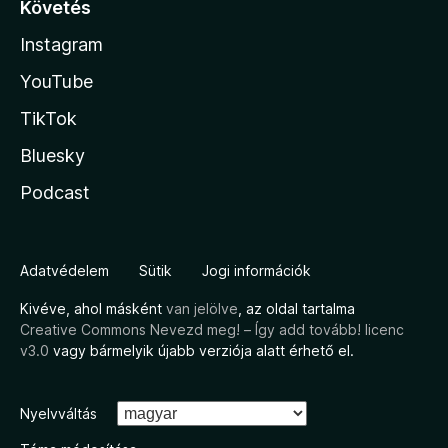
Követés
Instagram
YouTube
TikTok
Bluesky
Podcast
Adatvédelem
Sütik
Jogi információk
Kivéve, ahol másként
van jelölve
, az oldal tartalma
Creative Commons Nevezd meg! – Így add tovább! licenc
v3.0
vagy bármelyik újabb verziója alatt érhető el.
Nyelvváltás