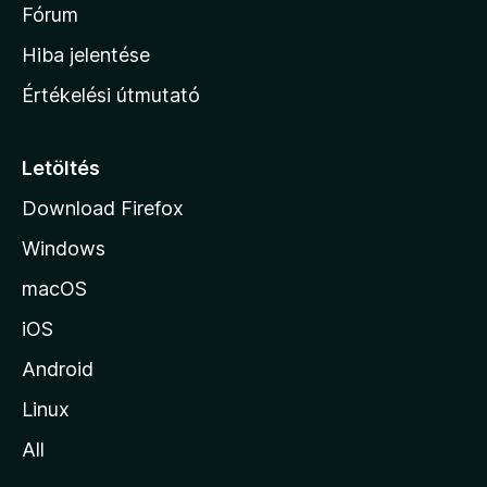
é
h
Fórum
t
s
é
o
e
Hiba jelentése
k
k
n
e
Értékelési útmutató
l
l
é
a
s
p
Letöltés
e
j
k
Download Firefox
á
Windows
r
a
macOS
iOS
Android
Linux
All