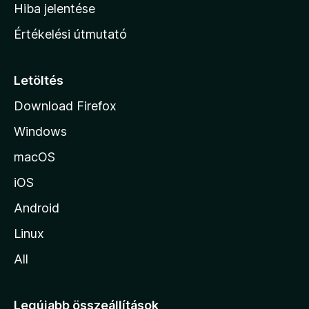
o
e
Hiba jelentése
k
k
n
e
Értékelési útmutató
l
l
é
a
s
p
Letöltés
e
j
k
Download Firefox
á
Windows
r
a
macOS
iOS
Android
Linux
All
Legújabb összeállítások