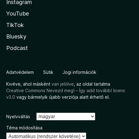
Instagram
YouTube
TikTok
Bluesky
Podcast
Adatvédelem
Sütik
Jogi információk
Kivéve, ahol másként
van jelölve
, az oldal tartalma
Creative Commons Nevezd meg! – Így add tovább! licenc
v3.0
vagy bármelyik újabb verziója alatt érhető el.
Nyelvváltás
Téma módosítása