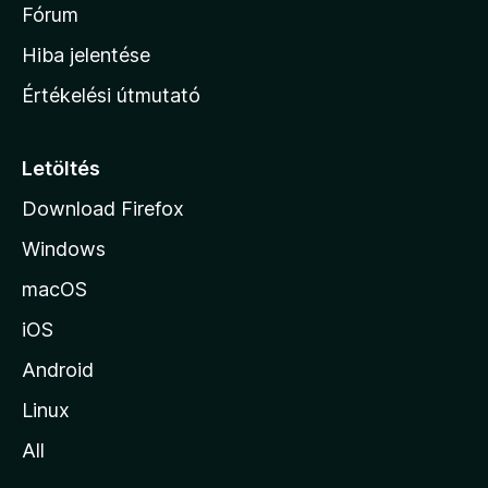
é
h
Fórum
t
s
é
o
e
Hiba jelentése
k
k
n
e
Értékelési útmutató
l
l
é
a
s
p
Letöltés
e
j
k
Download Firefox
á
Windows
r
a
macOS
iOS
Android
Linux
All