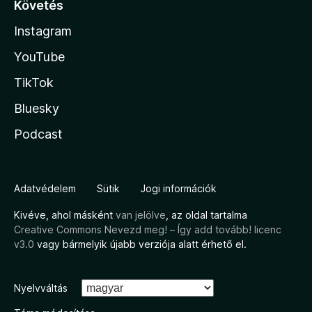
Követés
Instagram
YouTube
TikTok
Bluesky
Podcast
Adatvédelem
Sütik
Jogi információk
Kivéve, ahol másként
van jelölve
, az oldal tartalma
Creative Commons Nevezd meg! – Így add tovább! licenc
v3.0
vagy bármelyik újabb verziója alatt érhető el.
Nyelvváltás