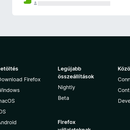
e
l
é
s
e
k
Letöltés
Legújabb
Köz
összeállítások
Download Firefox
Conn
Nightly
Windows
Cont
Beta
macOS
Deve
iOS
Firefox
Android
vállalatoknak