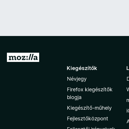
U
g
Kiegészítők
r
Névjegy
á
s
Firefox kiegészítők
a
blogja
M
Kiegészítő-műhely
o
z
Fejlesztőközpont
i