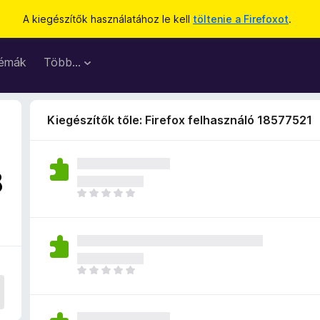
A kiegészítők használatához le kell
töltenie a Firefoxot
.
émák
Több…
Kiegészítők tőle: Firefox felhasználó 18577521
8
M
é
g
n
i
n
M
c
é
s
g
e
n