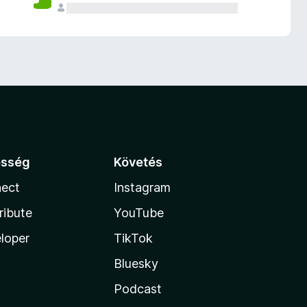
össég
Követés
ect
Instagram
ribute
YouTube
loper
TikTok
Bluesky
Podcast