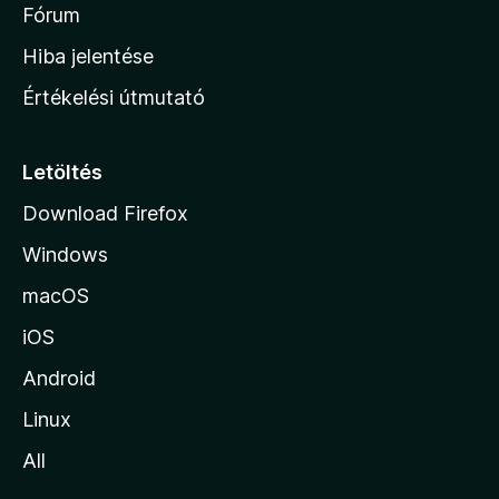
é
h
Fórum
t
s
é
o
e
Hiba jelentése
k
k
n
e
Értékelési útmutató
l
l
é
a
s
p
Letöltés
e
j
k
Download Firefox
á
Windows
r
a
macOS
iOS
Android
Linux
All