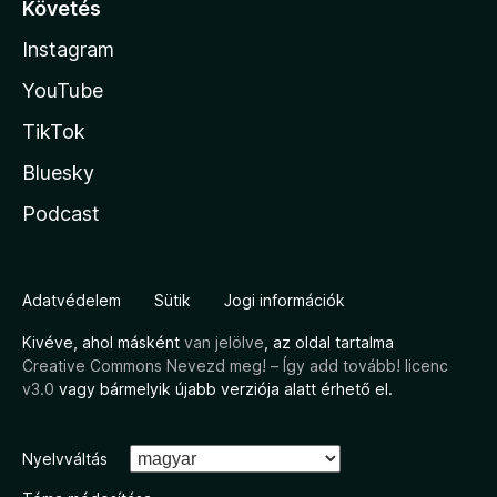
Követés
Instagram
YouTube
TikTok
Bluesky
Podcast
Adatvédelem
Sütik
Jogi információk
Kivéve, ahol másként
van jelölve
, az oldal tartalma
Creative Commons Nevezd meg! – Így add tovább! licenc
v3.0
vagy bármelyik újabb verziója alatt érhető el.
Nyelvváltás