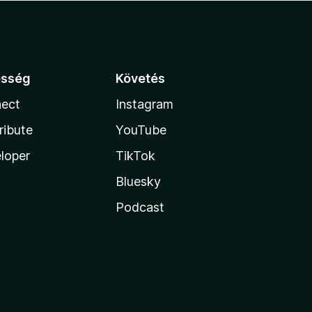
össég
Követés
ect
Instagram
ribute
YouTube
loper
TikTok
Bluesky
Podcast