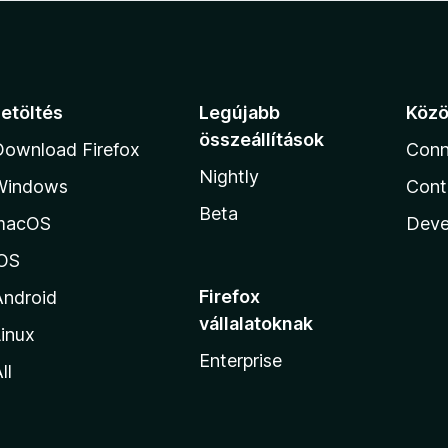
Letöltés
Legújabb
Köz
összeállítások
Download Firefox
Conn
Nightly
Windows
Cont
Beta
macOS
Deve
iOS
Firefox
Android
vállalatoknak
inux
Enterprise
ll