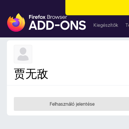
F
i
Kiegészítők
T
r
e
f
o
x
b
贾无敌
ö
n
g
é
s
Felhasználó jelentése
z
ő
k
i