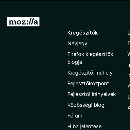
e
g
é
U
s
g
Kiegészítők
z
r
í
Névjegy
á
t
s
ő
Firefox kiegészítők
a
k
blogja
M
Kiegészítő-műhely
o
z
Fejlesztőközpont
i
Fejlesztői irányelvek
L
l
Közösségi blog
l
A
a
Fórum
h
Hiba jelentése