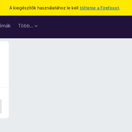
A kiegészítők használatához le kell
töltenie a Firefoxot
.
émák
Több…