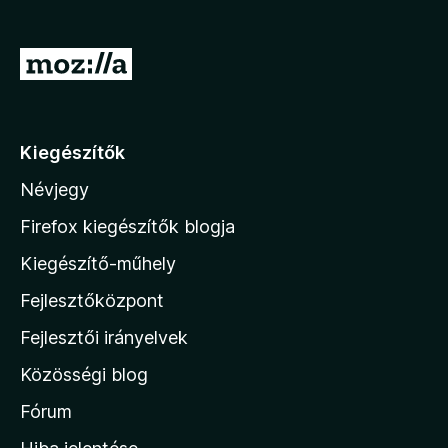
e
g
U
é
g
s
r
z
í
á
Kiegészítők
t
s
ő
Névjegy
a
k
M
Firefox kiegészítők blogja
o
Kiegészítő-műhely
z
Fejlesztőközpont
i
l
Fejlesztői irányelvek
l
Közösségi blog
a
h
Fórum
o