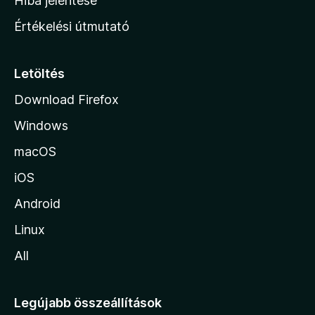
Hiba jelentése
n
Értékelési útmutató
l
a
p
Letöltés
j
Download Firefox
á
Windows
r
a
macOS
iOS
Android
Linux
All
Legújabb összeállítások