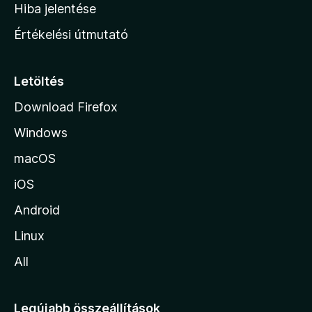
o
e
Hiba jelentése
k
k
n
e
Értékelési útmutató
l
l
é
a
s
p
Letöltés
e
j
k
Download Firefox
á
Windows
r
a
macOS
iOS
Android
Linux
All
Legújabb összeállítások