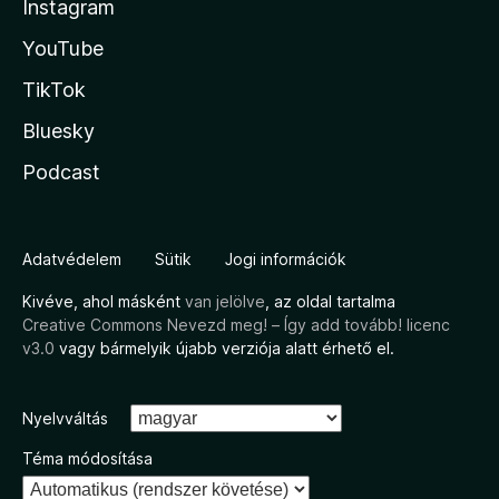
Instagram
YouTube
TikTok
Bluesky
Podcast
Adatvédelem
Sütik
Jogi információk
Kivéve, ahol másként
van jelölve
, az oldal tartalma
Creative Commons Nevezd meg! – Így add tovább! licenc
v3.0
vagy bármelyik újabb verziója alatt érhető el.
Nyelvváltás
Téma módosítása