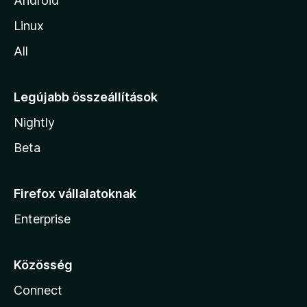
Android
Linux
All
Legújabb összeállítások
Nightly
Beta
Firefox vállalatoknak
Enterprise
Közösség
Connect