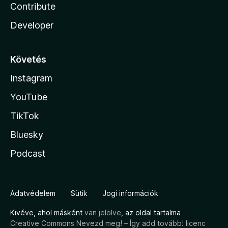
Contribute
Developer
Követés
Instagram
YouTube
TikTok
Bluesky
Podcast
Adatvédelem
Sütik
Jogi információk
Kivéve, ahol másként
van jelölve
, az oldal tartalma
Creative Commons Nevezd meg! – Így add tovább! licenc