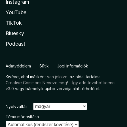
Instagram
YouTube
TikTok
Bluesky
Podcast
Adatvédelem
Sütik
Jogi információk
Kivéve, ahol másként
van jelölve
, az oldal tartalma
Creative Commons Nevezd meg! – Így add tovább! licenc
v3.0
vagy bármelyik újabb verziója alatt érhető el.
Nyelvváltás
Téma módosítása