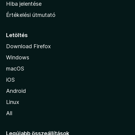
o
e
Hiba jelentése
k
k
n
e
Értékelési útmutató
l
l
é
a
s
p
Letöltés
e
j
k
Download Firefox
á
Windows
r
a
macOS
iOS
Android
Linux
All
Legújabb összeállítások