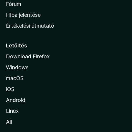
é
h
Fórum
t
s
é
o
e
Hiba jelentése
k
k
n
e
Értékelési útmutató
l
l
é
a
s
p
Letöltés
e
j
k
Download Firefox
á
Windows
r
a
macOS
iOS
Android
Linux
All