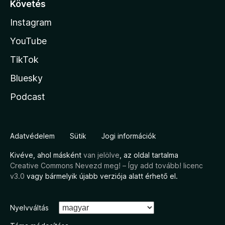
Követés
Instagram
YouTube
TikTok
Bluesky
Podcast
Adatvédelem
Sütik
Jogi információk
Kivéve, ahol másként
van jelölve
, az oldal tartalma
Creative Commons Nevezd meg! – Így add tovább! licenc
v3.0
vagy bármelyik újabb verziója alatt érhető el.
Nyelvváltás