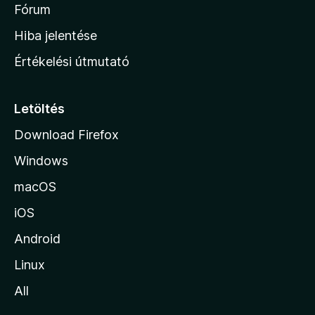
é
h
Fórum
t
s
é
o
e
Hiba jelentése
k
k
n
e
Értékelési útmutató
l
l
é
a
s
p
Letöltés
e
j
k
Download Firefox
á
Windows
r
a
macOS
iOS
Android
Linux
All