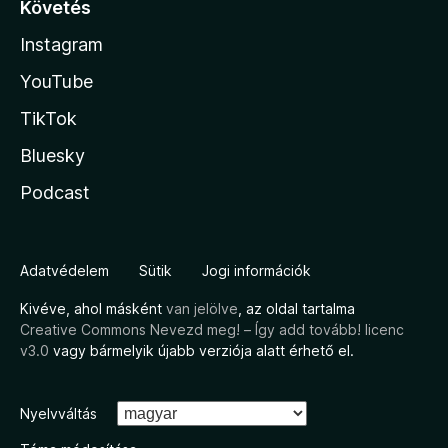
Követés
Instagram
YouTube
TikTok
Bluesky
Podcast
Adatvédelem
Sütik
Jogi információk
Kivéve, ahol másként
van jelölve
, az oldal tartalma
Creative Commons Nevezd meg! – Így add tovább! licenc
v3.0
vagy bármelyik újabb verziója alatt érhető el.
Nyelvváltás