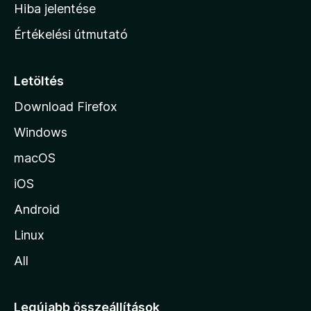
o
e
Hiba jelentése
k
k
n
e
Értékelési útmutató
l
l
é
a
s
p
Letöltés
e
j
k
Download Firefox
á
Windows
r
a
macOS
iOS
Android
Linux
All
Legújabb összeállítások