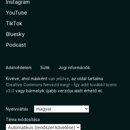
Instagram
YouTube
TikTok
Bluesky
Podcast
Adatvédelem
Sütik
Jogi információk
Kivéve, ahol másként
van jelölve
, az oldal tartalma
Creative Commons Nevezd meg! – Így add tovább! licenc
v3.0
vagy bármelyik újabb verziója alatt érhető el.
Nyelvváltás
Téma módosítása