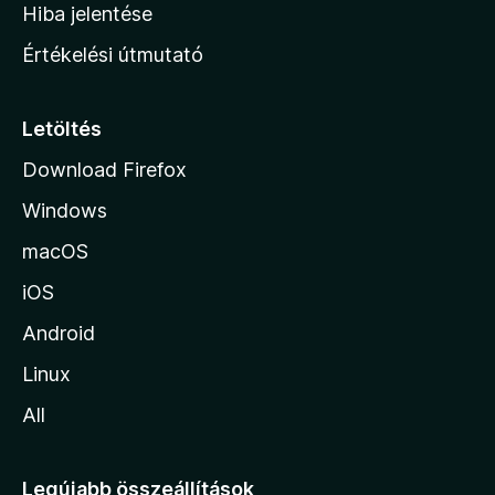
o
e
Hiba jelentése
k
k
n
e
Értékelési útmutató
l
l
é
a
s
p
Letöltés
e
j
k
Download Firefox
á
Windows
r
a
macOS
iOS
Android
Linux
All
Legújabb összeállítások