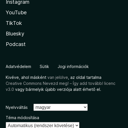
Instagram
YouTube
TikTok
Bluesky
Podcast
Adatvédelem
Sütik
Jogi információk
Kivéve, ahol másként
van jelölve
, az oldal tartalma
Creative Commons Nevezd meg! – Így add tovább! licenc
v3.0
vagy bármelyik újabb verziója alatt érhető el.
Nyelvváltás
Téma módosítása