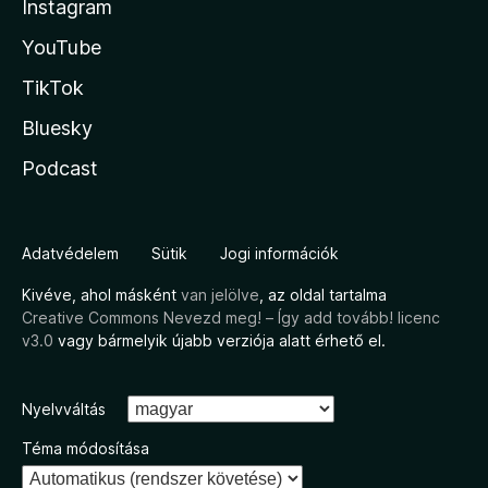
Instagram
YouTube
TikTok
Bluesky
Podcast
Adatvédelem
Sütik
Jogi információk
Kivéve, ahol másként
van jelölve
, az oldal tartalma
Creative Commons Nevezd meg! – Így add tovább! licenc
v3.0
vagy bármelyik újabb verziója alatt érhető el.
Nyelvváltás
Téma módosítása