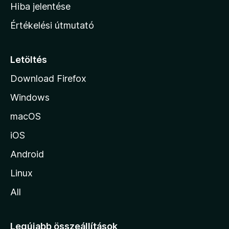
o
e
Hiba jelentése
k
k
n
e
Értékelési útmutató
l
l
é
a
s
p
Letöltés
e
j
k
Download Firefox
á
Windows
r
a
macOS
iOS
Android
Linux
All
Legújabb összeállítások