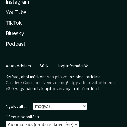
Instagram
YouTube
TikTok
Bluesky
Podcast
Adatvédelem
Sütik
Jogi információk
Kivéve, ahol másként
van jelölve
, az oldal tartalma
Creative Commons Nevezd meg! – Így add tovább! licenc
v3.0
vagy bármelyik újabb verziója alatt érhető el.
Nyelvváltás
Téma módosítása