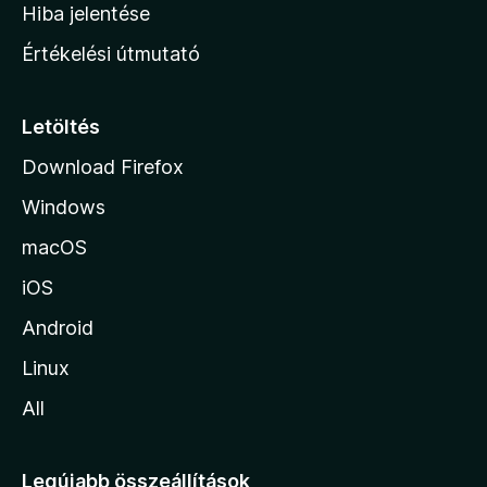
o
e
Hiba jelentése
k
k
n
e
Értékelési útmutató
l
l
é
a
s
p
Letöltés
e
j
k
Download Firefox
á
Windows
r
a
macOS
iOS
Android
Linux
All
Legújabb összeállítások