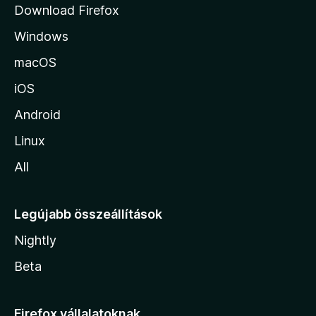
k
Download Firefox
á
Windows
r
a
macOS
iOS
Android
Linux
All
Legújabb összeállítások
Nightly
Beta
Firefox vállalatoknak