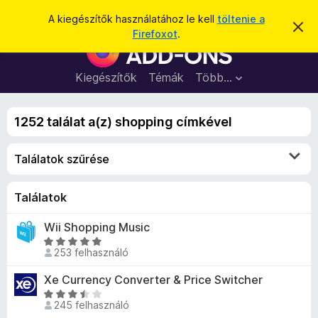
K
Bejelentkezés
A kiegészítők használatához le kell
töltenie a
É
e
Firefoxot
.
r
F
r
t
i
e
e
s
r
Kiegészítők
Témák
Több…
s
í
e
t
é
é
f
s
s
1252 találat a(z) shopping címkével
o
e
l
x
v
Találatok szűrése
b
e
t
ö
é
n
Találatok
s
e
g
Wii Shopping Music
é
C
s
253 felhasználó
s
z
i
Xe Currency Converter & Price Switcher
ő
l
C
k
l
245 felhasználó
s
i
a