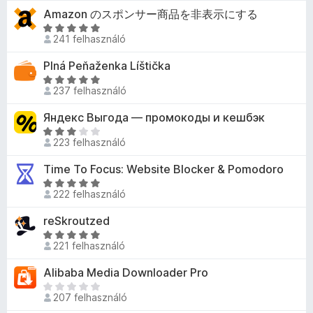
i
e
Amazon のスポンサー商品を非表示にする
g
l
g
o
C
l
241 felhasználó
s
s
é
a
é
i
s
Plná Peňaženka Líštička
g
r
l
z
o
C
t
l
237 felhasználó
s
í
s
é
a
é
i
t
Яндекс Выгода — промокоды и кешбэк
k
g
r
l
ő
e
o
C
t
l
223 felhasználó
k
l
s
s
é
a
é
é
i
Time To Focus: Website Blocker & Pomodoro
k
g
s
r
l
e
o
C
:
t
l
222 felhasználó
l
s
s
5
é
a
é
é
i
/
reSkroutzed
k
g
s
r
l
5
e
o
C
:
t
l
221 felhasználó
l
s
s
3
é
a
é
é
i
,
Alibaba Media Downloader Pro
k
g
s
r
l
5
e
o
M
:
t
l
207 felhasználó
/
l
s
é
5
é
a