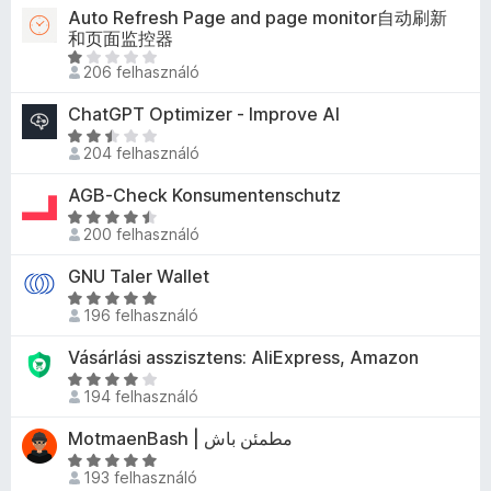
5
é
é
g
/
Auto Refresh Page and page monitor自动刷新
k
g
s
r
n
和页面监控器
5
e
o
:
t
i
C
l
s
206 felhasználó
5
é
n
s
é
é
/
k
c
i
s
r
ChatGPT Optimizer - Improve AI
5
e
s
l
:
t
C
l
e
l
204 felhasználó
2
é
s
é
n
a
,
k
i
s
e
AGB-Check Konsumentenschutz
g
8
e
l
:
k
C
o
/
l
l
200 felhasználó
5
c
s
s
5
é
a
/
s
i
é
s
GNU Taler Wallet
g
5
i
l
r
:
o
C
l
l
t
196 felhasználó
5
s
s
l
a
é
/
é
i
a
Vásárlási asszisztens: AliExpress, Amazon
g
k
5
r
l
g
o
C
e
t
l
194 felhasználó
o
s
s
l
é
a
s
é
i
é
MotmaenBash | مطمئن باش
k
g
é
r
l
s
e
o
C
r
t
l
:
193 felhasználó
l
s
s
t