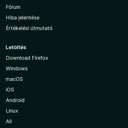
h
Fórum
o
Hiba jelentése
n
Értékelési útmutató
l
a
p
Letöltés
j
Download Firefox
á
Windows
r
a
macOS
iOS
Android
Linux
All