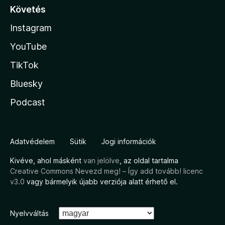
Követés
Instagram
YouTube
TikTok
Bluesky
Podcast
Adatvédelem
Sütik
Jogi információk
Kivéve, ahol másként
van jelölve
, az oldal tartalma
Creative Commons Nevezd meg! – Így add tovább! licenc
v3.0
vagy bármelyik újabb verziója alatt érhető el.
Nyelvváltás