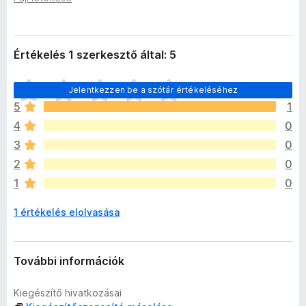
a
e
d
g
a
é
t
Értékelés 1 szerkesztő által: 5
a
s
i
z
M
Jelentkezzen be a szótár értékeléséhez
í
é
5
1
t
g
4
0
ő
n
k
i
3
0
n
2
0
c
1
0
s
e
1 értékelés elolvasása
n
e
k
c
További információk
s
i
Kiegészítő hivatkozásai
l