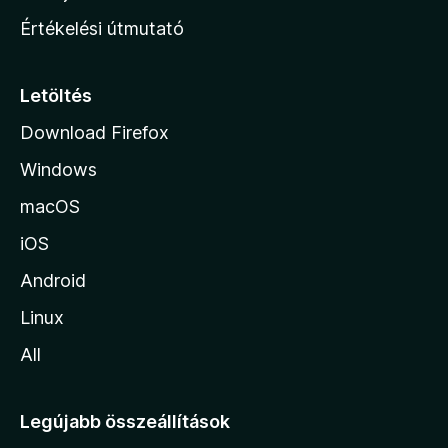
n
Értékelési útmutató
l
a
p
Letöltés
j
Download Firefox
á
Windows
r
a
macOS
iOS
Android
Linux
All
Legújabb összeállítások