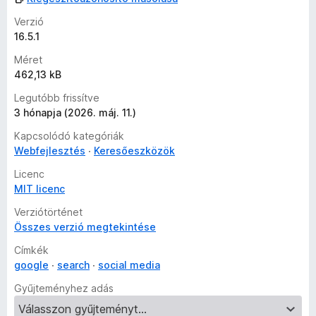
é
Verzió
s
16.5.1
e
k
Méret
462,13 kB
Legutóbb frissítve
3 hónapja (2026. máj. 11.)
Kapcsolódó kategóriák
Webfejlesztés
Keresőeszközök
Licenc
MIT licenc
Verziótörténet
Összes verzió megtekintése
Címkék
google
search
social media
Gyűjteményhez adás