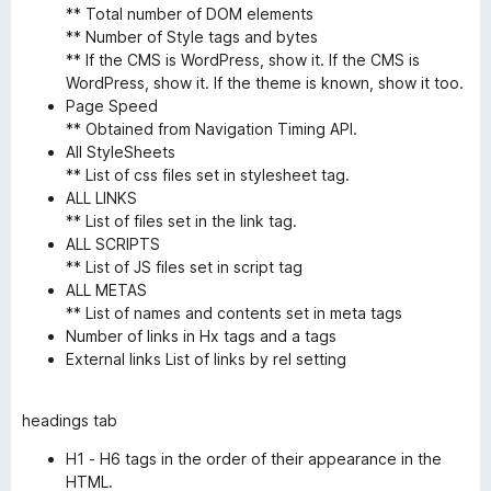
** Total number of DOM elements
** Number of Style tags and bytes
** If the CMS is WordPress, show it. If the CMS is
WordPress, show it. If the theme is known, show it too.
Page Speed
** Obtained from Navigation Timing API.
All StyleSheets
** List of css files set in stylesheet tag.
ALL LINKS
** List of files set in the link tag.
ALL SCRIPTS
** List of JS files set in script tag
ALL METAS
** List of names and contents set in meta tags
Number of links in Hx tags and a tags
External links List of links by rel setting
headings tab
H1 - H6 tags in the order of their appearance in the
HTML.