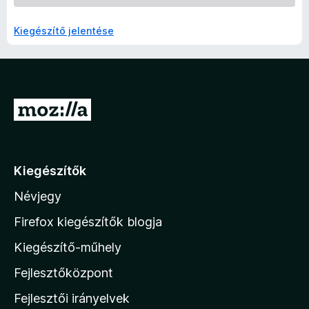
Kiegészítő jelentése
U
g
r
á
Kiegészítők
s
Névjegy
a
M
Firefox kiegészítők blogja
o
Kiegészítő-műhely
z
Fejlesztőközpont
i
l
Fejlesztői irányelvek