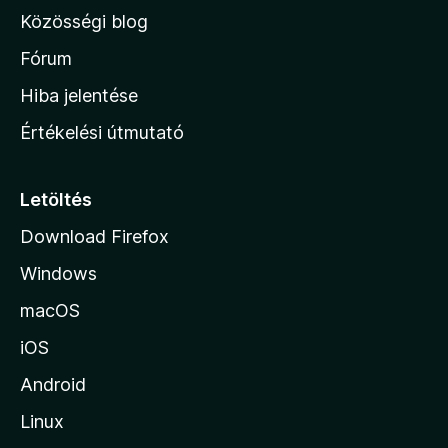
l
Közösségi blog
a
h
Fórum
o
Hiba jelentése
n
Értékelési útmutató
l
a
p
Letöltés
j
Download Firefox
á
Windows
r
a
macOS
iOS
Android
Linux