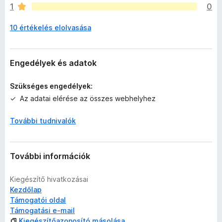
1
0
s
e
10 értékelés elolvasása
n
e
k
c
Engedélyek és adatok
s
i
Szükséges engedélyek:
l
Az adatai elérése az összes webhelyhez
l
a
További tudnivalók
g
o
s
é
További információk
r
t
Kiegészítő hivatkozásai
é
Kezdőlap
k
Támogatói oldal
e
Támogatási e-mail
l
Kiegészítőazonosító másolása