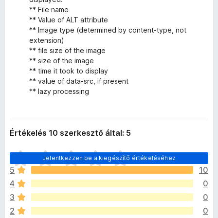
** File name
** Value of ALT attribute
** Image type (determined by content-type, not
extension)
** file size of the image
** size of the image
** time it took to display
** value of data-src, if present
** lazy processing
Értékelés 10 szerkesztő által: 5
M
Jelentkezzen be a kiegészítő értékeléséhez
é
5
10
g
4
0
n
i
3
0
n
2
0
c