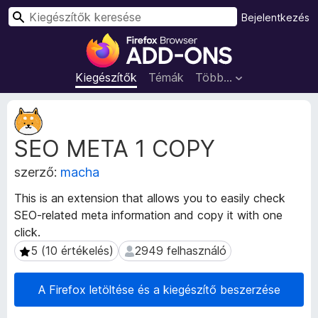
K
Bejelentkezés
e
F
r
i
e
r
Kiegészítők
Témák
Több…
s
e
é
f
K
s
o
i
SEO META 1 COPY
e
x
g
b
szerző:
macha
é
ö
s
n
This is an extension that allows you to easily check
z
g
SEO-related meta information and copy it with one
í
é
click.
t
s
ő
5 (10 értékelés)
2949 felhasználó
5 (10 értékelés)
2949 felhasználó
m
z
e
ő
A Firefox letöltése és a kiegészítő beszerzése
t
k
a
i