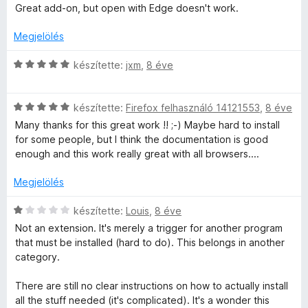
g
s
r
k
é
Great add-on, but open with Edge doesn't work.
o
i
t
e
s
s
s
l
é
l
:
Megjelölés
é
l
k
é
4
e
r
a
e
s
/
C
készítette:
jxm
,
8 éve
t
g
l
:
5
s
i
é
o
é
4
i
k
s
s
/
C
l
készítette:
Firefox felhasználó 14121553
,
8 éve
e
é
:
5
s
l
Many thanks for this great work !! ;-) Maybe hard to install
l
r
5
i
a
for some people, but I think the documentation is good
é
t
/
l
g
enough and this work really great with all browsers....
s
é
5
l
o
:
k
a
s
Megjelölés
5
e
g
é
/
l
o
r
C
készítette:
Louis
,
8 éve
5
é
s
t
s
Not an extension. It's merely a trigger for another program
s
é
é
i
that must be installed (hard to do). This belongs in another
:
r
k
l
category.
4
t
e
l
/
é
l
a
There are still no clear instructions on how to actually install
5
k
é
g
all the stuff needed (it's complicated). It's a wonder this