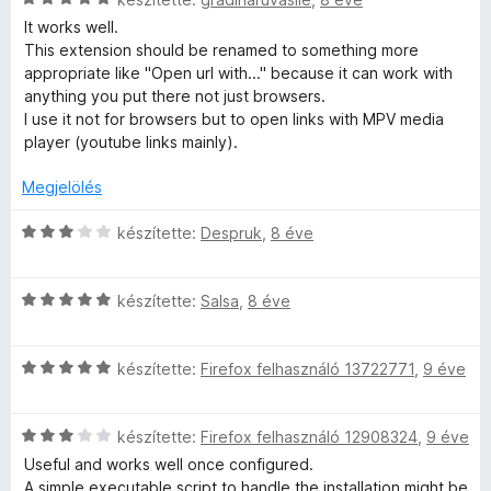
s
It works well.
i
This extension should be renamed to something more
l
appropriate like "Open url with..." because it can work with
l
anything you put there not just browsers.
a
I use it not for browsers but to open links with MPV media
g
player (youtube links mainly).
o
s
Megjelölés
é
r
C
készítette:
Despruk
,
8 éve
t
s
é
i
k
C
l
készítette:
Salsa
,
8 éve
e
s
l
l
i
a
é
C
l
készítette:
Firefox felhasználó 13722771
,
9 éve
g
s
s
l
o
:
i
a
s
5
C
l
készítette:
Firefox felhasználó 12908324
,
9 éve
g
é
/
s
l
o
r
Useful and works well once configured.
5
i
a
s
t
A simple executable script to handle the installation might be