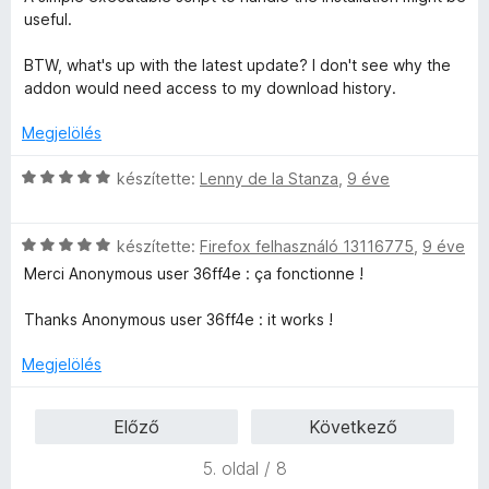
l
g
é
é
useful.
l
o
r
k
a
s
t
e
BTW, what's up with the latest update? I don't see why the
g
é
é
l
addon would need access to my download history.
o
r
k
é
s
t
e
s
Megjelölés
é
é
l
:
r
k
é
3
C
készítette:
Lenny de la Stanza
,
9 éve
t
e
s
/
s
é
l
:
5
i
k
é
5
C
l
készítette:
Firefox felhasználó 13116775
,
9 éve
e
s
/
s
l
Merci Anonymous user 36ff4e : ça fonctionne !
l
:
5
i
a
é
5
l
g
Thanks Anonymous user 36ff4e : it works !
s
/
l
o
:
5
a
s
Megjelölés
3
g
é
/
o
r
Előző
Következő
5
s
t
é
é
5. oldal / 8
r
k