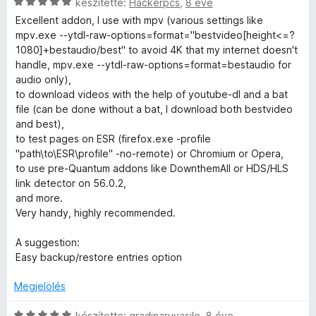
C
készítette:
Hackerpcs
,
8 éve
4
k
s
s
Excellent addon, I use with mpv (various settings like
/
e
é
i
mpv.exe --ytdl-raw-options=format="bestvideo[height<=?
5
l
r
l
1080]+bestaudio/best" to avoid 4K that my internet doesn't
é
t
l
handle, mpv.exe --ytdl-raw-options=format=bestaudio for
s
é
a
audio only),
:
k
g
to download videos with the help of youtube-dl and a bat
1
e
o
file (can be done without a bat, I download both bestvideo
/
l
s
and best),
5
é
é
to test pages on ESR (firefox.exe -profile
s
r
"path\to\ESR\profile" -no-remote) or Chromium or Opera,
:
t
to use pre-Quantum addons like DownthemAll or HDS/HLS
5
é
link detector on 56.0.2,
/
k
and more.
5
e
Very handy, highly recommended.
l
é
A suggestion:
s
Easy backup/restore entries option
:
5
Megjelölés
/
5
C
készítette:
gradinaruvasile
,
8 éve