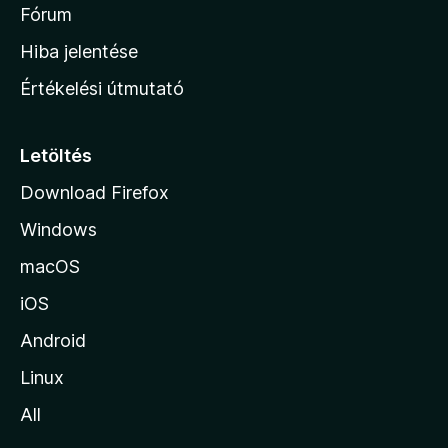
h
Fórum
o
Hiba jelentése
n
Értékelési útmutató
l
a
p
Letöltés
j
Download Firefox
á
Windows
r
a
macOS
iOS
Android
Linux
All