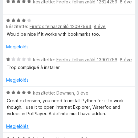
t
C
l
készítette:
Firefox felhasználó 12624259
,
8 éve
é
s
l
k
i
a
e
C
l
g
készítette:
Firefox felhasználó 12097994
,
8 éve
l
s
l
o
é
i
a
s
Would be nice if it works with bookmarks too.
s
l
g
é
:
l
o
Megjelölés
r
1
a
s
t
/
g
C
é
készítette:
Firefox felhasználó 13901756
,
8 éve
é
5
o
s
r
k
Trop compliqué à installer
s
i
t
e
é
l
é
l
Megjelölés
r
l
k
é
t
a
e
s
C
készítette:
Dewman
,
8 éve
é
g
l
:
s
Great extension, you need to install Python for it to work
k
o
é
4
i
though. I use it to open Internet Explorer, Waterfox and
e
s
s
/
l
videos in PotPlayer. A definite must have addon.
l
é
:
5
l
é
r
5
a
Megjelölés
s
t
/
g
:
é
5
o