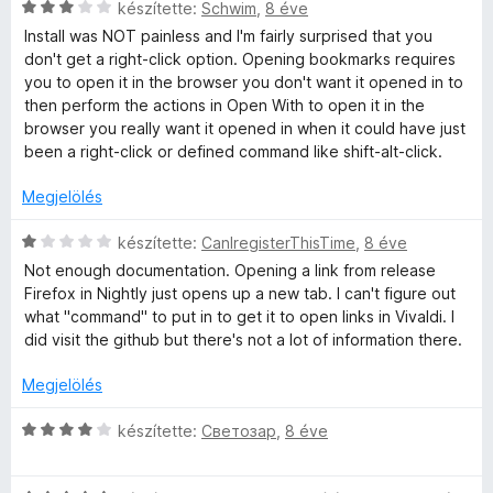
é
o
C
készítette:
Schwim
,
8 éve
k
s
s
Install was NOT painless and I'm fairly surprised that you
e
é
i
don't get a right-click option. Opening bookmarks requires
l
r
l
you to open it in the browser you don't want it opened in to
é
t
l
then perform the actions in Open With to open it in the
s
é
a
browser you really want it opened in when it could have just
:
k
g
been a right-click or defined command like shift-alt-click.
5
e
o
/
l
s
Megjelölés
5
é
é
s
r
C
készítette:
CanIregisterThisTime
,
8 éve
:
t
s
Not enough documentation. Opening a link from release
5
é
i
Firefox in Nightly just opens up a new tab. I can't figure out
/
k
l
what "command" to put in to get it to open links in Vivaldi. I
5
e
l
did visit the github but there's not a lot of information there.
l
a
é
g
Megjelölés
s
o
:
s
C
készítette:
Светозар
,
8 éve
3
é
s
/
r
i
5