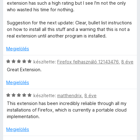
e
s
o
extension has such a high rating but I see I'm not the only
l
:
s
who wasted his time for nothing.
é
5
é
s
/
r
Suggestion for the next update: Clear, bullet list instructions
:
5
t
on how to install all this stuff and a warning that this is not a
5
é
real extension until another program is installed.
/
k
5
e
Megjelölés
l
é
C
készítette:
Firefox felhasználó 12143476
,
8 éve
s
s
Great Extension.
:
i
1
l
Megjelölés
/
l
5
a
C
készítette:
matthendrix
,
8 éve
g
s
This extension has been incredibly reliable through all my
o
i
installations of Firefox, which is currently a portable cloud
s
l
implementation.
é
l
r
a
Megjelölés
t
g