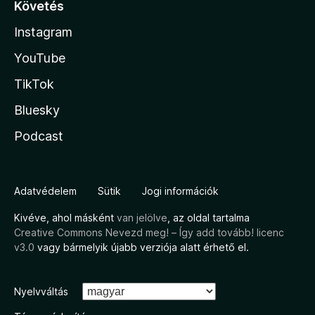
Követés
Instagram
YouTube
TikTok
Bluesky
Podcast
Adatvédelem
Sütik
Jogi információk
Kivéve, ahol másként
van jelölve
, az oldal tartalma
Creative Commons Nevezd meg! – Így add tovább! licenc
v3.0
vagy bármelyik újabb verziója alatt érhető el.
Nyelvváltás