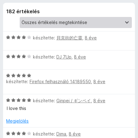
t
r
e
t
182 értékelés
g
h
é
é
k
s
é
e
z
l
C
készítette:
貝克街的亡靈
,
8 éve
é
í
r
s
s
t
i
:
C
l
készítette:
DJ 7Up
ő
,
8 éve
t
3
s
l
k
,
i
a
é
6
C
l
g
/
készítette:
Firefox felhasználó 14189550
,
8 éve
s
l
o
5
k
i
a
s
l
g
é
C
készítette:
Ginpei / ギンペイ
,
8 éve
l
o
r
e
s
a
s
I love this
t
i
g
é
é
l
l
o
Megjelölés
r
k
l
s
t
e
é
a
C
é
készítette:
Dima
,
8 éve
é
l