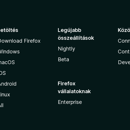
s
l
é
é
r
s
t
:
é
5
Letöltés
Legújabb
Köz
k
/
e
összeállítások
Download Firefox
Conn
5
l
Nightly
é
Windows
Cont
s
Beta
macOS
:
Deve
5
iOS
/
5
Firefox
Android
vállalatoknak
inux
Enterprise
ll