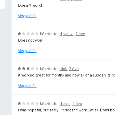
t
s
Doesn't work!
é
i
k
l
Megjelölés
e
l
l
a
é
g
C
s
készítette:
djaysuzi
,
2 éve
o
s
:
Does not work.
s
i
5
é
l
/
Megjelölés
r
l
5
t
a
é
g
C
k
készítette:
slick
,
2 éve
o
s
e
it worked great for months and now all of a sudden its n
s
i
l
é
l
é
Megjelölés
r
l
s
t
a
:
é
g
1
C
k
készítette:
dlcass
,
2 éve
o
/
s
e
I was hopeful, but sadly...it doesn't work...at all. Don't bo
s
5
i
l