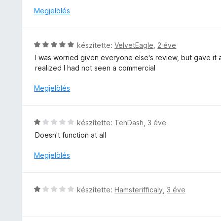
é
l
é
Megjelölés
r
l
s
t
a
:
é
g
1
C
k
készítette:
VelvetEagle
,
2 éve
o
/
s
e
I was worried given everyone else's review, but gave it 
s
5
i
l
realized I had not seen a commercial
é
l
é
r
l
s
Megjelölés
t
a
:
é
g
3
k
o
/
C
e
készítette:
TehDash
,
3 éve
s
5
s
l
Doesn't function at all
é
i
é
r
l
s
Megjelölés
t
l
:
é
a
1
k
g
/
C
e
készítette:
Hamsterifficaly
,
3 éve
o
5
s
l
s
i
é
é
l
s