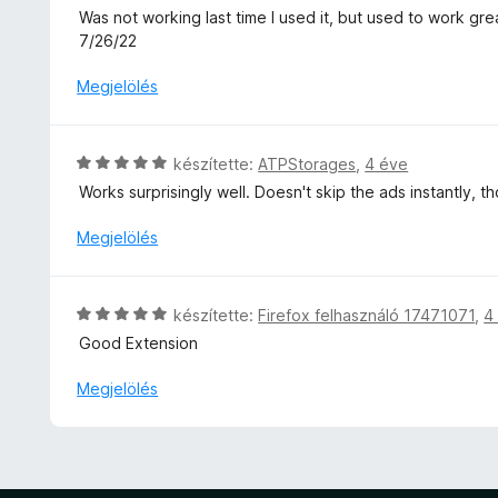
o
/
s
e
Was not working last time I used it, but used to work gre
s
5
i
l
7/26/22
é
l
é
r
l
s
Megjelölés
t
a
:
é
g
1
k
o
/
C
e
készítette:
ATPStorages
,
4 éve
s
5
s
l
Works surprisingly well. Doesn't skip the ads instantly, 
é
i
é
r
l
s
Megjelölés
t
l
:
é
a
1
k
g
/
C
e
készítette:
Firefox felhasználó 17471071
,
4
o
5
s
l
Good Extension
s
i
é
é
l
s
Megjelölés
r
l
:
t
a
3
é
g
/
k
o
5
e