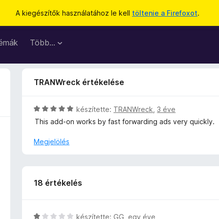
A kiegészítők használatához le kell
töltenie a Firefoxot
.
émák
Több…
TRANWreck értékelése
C
készítette:
TRANWreck
,
3 éve
s
This add-on works by fast forwarding ads very quickly.
i
l
Megjelölés
l
a
g
o
18 értékelés
s
é
r
C
készítette:
GG
,
egy éve