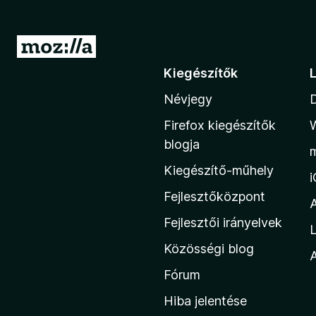
U
g
Kiegészítők
r
Névjegy
á
s
Firefox kiegészítők
a
blogja
M
Kiegészítő-műhely
o
z
Fejlesztőközpont
i
Fejlesztői irányelvek
L
l
Közösségi blog
l
A
a
Fórum
h
Hiba jelentése
o