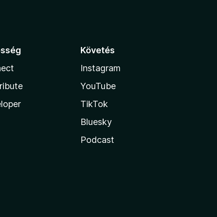
össég
Követés
ect
Instagram
ribute
YouTube
loper
TikTok
Bluesky
Podcast