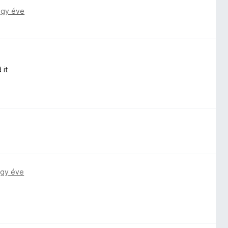
egy éve
 it
gy éve