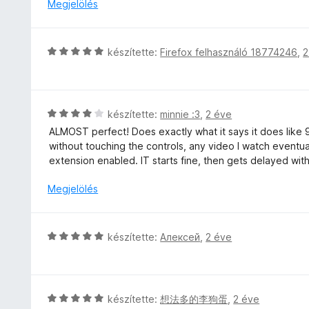
l
Megjelölés
e
s
5
l
l
é
a
é
r
g
s
C
készítette:
Firefox felhasználó 18774246
,
2
t
o
:
s
é
s
5
i
k
é
/
l
e
r
5
l
l
C
készítette:
minnie :3
,
2 éve
t
a
é
s
é
ALMOST perfect! Does exactly what it says it does like 9
g
s
i
k
without touching the controls, any video I watch eventual
o
:
l
e
extension enabled. IT starts fine, then gets delayed with
s
5
l
l
é
/
a
Megjelölés
é
r
5
g
s
t
o
:
é
s
5
C
készítette:
Алексей
,
2 éve
k
é
/
s
e
r
5
i
l
t
l
é
é
l
s
C
készítette:
想法多的李狗蛋
,
2 éve
k
a