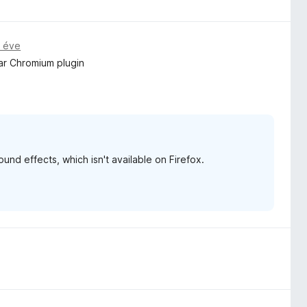
 éve
lar Chromium plugin
nd effects, which isn't available on Firefox.