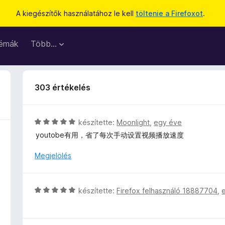
A kiegészítők használatához le kell
töltenie a Firefoxot
.
émák
Több…
303 értékelés
C
készítette:
Moonlight
,
egy éve
s
youtobe有用，省了每次手动设置视频播放速度
i
l
Megjelölés
l
a
g
C
készítette:
Firefox felhasználó 18887704
,
o
s
s
i
é
l