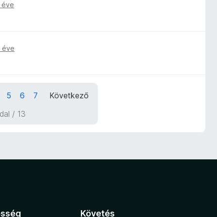
 éve
 éve
5
6
7
Következő
ldal / 13
össég
Követés