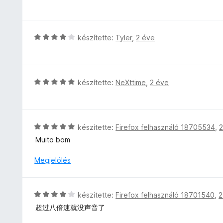
:
s
e
g
5
i
l
o
/
l
é
s
5
l
s
C
készítette:
Tyler
,
2 éve
é
a
:
s
r
g
4
i
t
o
/
l
é
s
5
l
C
készítette:
NeXttime
,
2 éve
k
é
a
s
e
r
g
i
l
t
o
l
é
é
s
l
s
C
készítette:
Firefox felhasználó 18705534
,
2
k
é
a
:
s
e
Muito bom
r
g
5
i
l
t
o
/
l
é
Megjelölés
é
s
5
l
s
k
é
a
:
e
r
g
5
l
C
készítette:
Firefox felhasználó 18701540
,
2
t
o
/
é
s
é
超过八倍速就没声音了
s
5
s
i
k
é