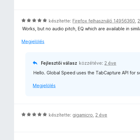
r
g
i
t
o
l
é
s
l
C
készítette:
Firefox felhasználó 14956360
,
2
k
é
a
s
e
Works, but no audio pitch, EQ which are available in simi
r
g
i
l
t
o
l
é
Megjelölés
é
s
l
s
k
é
a
:
e
r
g
5
l
Fejlesztői válasz
közzétéve:
2 éve
t
o
/
é
é
Hello. Global Speed uses the TabCapture API for sou
s
5
s
k
é
:
e
Megjelölés
r
5
l
t
/
é
é
5
s
k
:
e
C
készítette:
gigamicro
,
2 éve
5
l
s
/
é
i
5
s
l
: