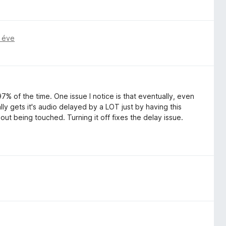
 éve
7% of the time. One issue I notice is that eventually, even
ly gets it's audio delayed by a LOT just by having this
out being touched. Turning it off fixes the delay issue.