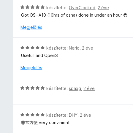
r
5
g
s
C
készítette:
OverClocked
,
2 éve
t
o
:
s
é
Got OSHA10 (10hrs of osha) done in under an hour 😎
s
5
i
k
é
/
l
Megjelölés
e
r
5
l
l
t
a
é
é
g
s
C
k
készítette:
Nerio
,
2 éve
o
:
s
e
Usefull and OpenS
s
5
i
l
é
/
l
é
Megjelölés
r
5
l
s
t
a
:
é
g
5
C
k
készítette:
spaxg
,
2 éve
o
/
s
e
s
5
i
l
é
l
é
r
l
s
C
készítette:
DHY
,
2 éve
t
a
:
s
é
非常方便 very convinient
g
5
i
k
o
/