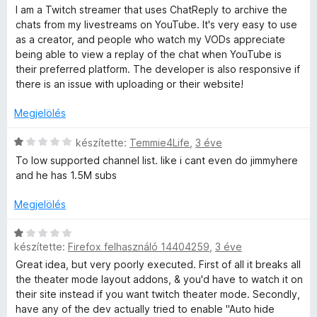
r
s
l
e
s
/
I am a Twitch streamer that uses ChatReply to archive the
t
i
a
l
:
5
chats from my livestreams on YouTube. It's very easy to use
é
l
g
é
5
as a creator, and people who watch my VODs appreciate
k
l
o
s
/
being able to view a replay of the chat when YouTube is
e
a
s
:
5
their preferred platform. The developer is also responsive if
l
g
é
5
there is an issue with uploading or their website!
é
o
r
/
s
s
t
5
Megjelölés
:
é
é
5
r
k
C
készítette:
Temmie4Life
,
3 éve
/
t
e
s
To low supported channel list. like i cant even do jimmyhere
5
é
l
i
and he has 1.5M subs
k
é
l
e
s
l
Megjelölés
l
:
a
é
5
g
C
s
/
o
készítette:
Firefox felhasználó 14404259
,
3 éve
s
:
5
s
i
Great idea, but very poorly executed. First of all it breaks all
5
é
l
the theater mode layout addons, & you'd have to watch it on
/
r
l
their site instead if you want twitch theater mode. Secondly,
5
t
a
have any of the dev actually tried to enable "Auto hide