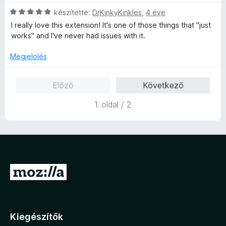
e
é
l
C
készítette:
DrKinkyKinkles
,
4 éve
k
é
s
I really love this extension! It's one of those things that "just
e
s
i
works" and I've never had issues with it.
l
:
l
é
5
l
Megjelölés
s
/
a
:
5
g
Előző
Következő
5
o
/
s
1. oldal / 2
5
é
r
t
é
k
e
U
l
é
g
s
r
:
á
5
Kiegészítők
/
s