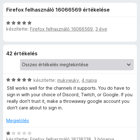
p
r
e
Firefox felhasználó 16066569 értékelése
t
g
l
é
é
k
C
s
készítette:
Firefox felhasználó 16066569
,
3 éve
a
e
s
z
l
i
é
l
í
y
s
l
t
42 értékelés
:
a
ő
é
3
g
k
,
o
r
8
s
C
készítette:
mukywuky
,
4 napja
/
é
s
Still works well for the channels it supports. You do have to
5
r
t
i
sign in with your choice of Discord, Twitch, or Google. If you
t
l
really don't trust it, make a throwaway google account you
é
é
l
don't care about to sign in.
k
a
e
g
k
Megjelölés
l
o
é
s
C
e
s
é
készítette:
Firefox felhasználó 18138238
,
3 hónapja
s