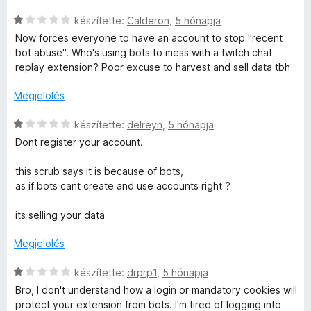
l
g
é
o
C
készítette:
Calderon
,
5 hónapja
s
s
s
Now forces everyone to have an account to stop "recent
:
é
i
bot abuse". Who's using bots to mess with a twitch chat
1
r
l
replay extension? Poor excuse to harvest and sell data tbh
/
t
l
5
é
a
Megjelölés
k
g
e
o
C
készítette:
delreyn
,
5 hónapja
l
s
s
Dont register your account.
é
é
i
s
r
l
this scrub says it is because of bots,
:
t
l
as if bots cant create and use accounts right ?
1
é
a
/
k
g
its selling your data
5
e
o
l
s
Megjelölés
é
é
s
r
C
készítette:
drprp1
,
5 hónapja
:
t
s
Bro, I don't understand how a login or mandatory cookies will
1
é
i
protect your extension from bots. I'm tired of logging into