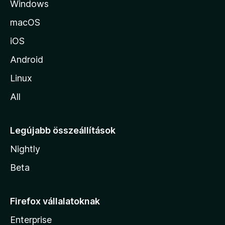
Windows
r
a
macOS
iOS
Android
Linux
All
Legújabb összeállítások
Nightly
Beta
Firefox vállalatoknak
Enterprise