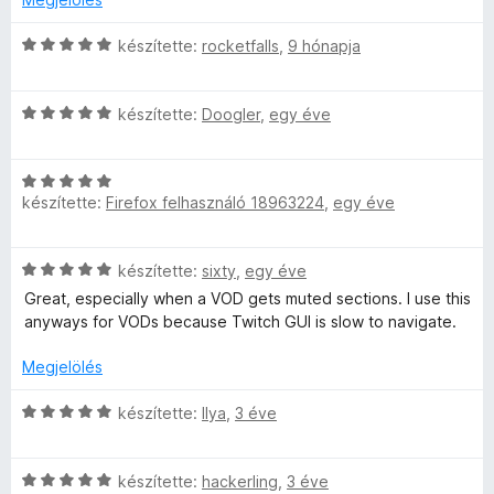
é
é
g
s
r
o
C
készítette:
rocketfalls
,
9 hónapja
:
t
s
s
1
é
é
i
/
k
C
r
l
készítette:
Doogler
,
egy éve
5
e
s
t
l
l
i
é
a
é
C
l
k
g
s
készítette:
Firefox felhasználó 18963224
,
egy éve
s
l
e
o
:
i
a
l
s
5
l
g
é
é
/
C
készítette:
sixty
,
egy éve
l
o
s
r
5
s
a
s
Great, especially when a VOD gets muted sections. I use this
:
t
i
g
é
anyways for VODs because Twitch GUI is slow to navigate.
2
é
l
o
r
/
k
l
s
Megjelölés
t
5
e
a
é
é
l
g
C
r
készítette:
Ilya
,
3 éve
k
é
o
s
t
e
s
s
i
é
l
:
é
C
l
készítette:
hackerling
,
3 éve
k
é
5