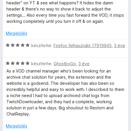
é
g
header" on YT & see what happens? It hides the damn
k
o
header & there's no way to show it back to adjust the
e
s
settings... Also every time you fast forward the VOD, it stops
l
é
working completely until you turn it off & on again.
é
r
s
t
Megjelölés
:
é
1
k
C
készítette:
Firefox felhasználó 17919945
,
3 éve
/
e
s
5
l
i
C
é
l
készítette:
GhostbyGo
,
3 éve
s
s
l
As a VOD channel manager who's been looking for an
i
:
a
archive chat solution for years, this extension and the
l
1
g
website is a godsend. The developer has also been so
l
/
o
incredibly helpful and easy to work with. I described to them
a
5
s
a niche need I had to upload archived chat logs from
g
é
TwitchDownloader, and they had a complete, working
o
r
solution in just a few days. Big shoutout to Restorn and
s
t
ChatReplay.
é
é
r
k
Megjelölés
t