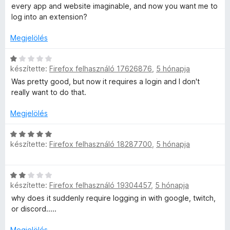
/
k
l
every app and website imaginable, and now you want me to
5
e
l
log into an extension?
l
a
é
g
Megjelölés
s
o
:
s
C
1
é
készítette:
Firefox felhasználó 17626876
,
5 hónapja
s
/
r
i
Was pretty good, but now it requires a login and I don't
5
t
l
really want to do that.
é
l
k
a
Megjelölés
e
g
l
o
C
é
készítette:
Firefox felhasználó 18287700
,
5 hónapja
s
s
s
é
i
:
r
l
C
1
t
l
készítette:
Firefox felhasználó 19304457
,
5 hónapja
s
/
é
a
i
5
why does it suddenly require logging in with google, twitch,
k
g
l
or discord.....
e
o
l
l
s
a
Megjelölés