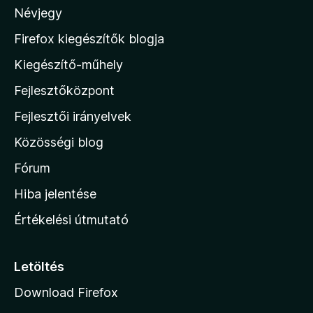
5
Névjegy
a
M
Firefox kiegészítők blogja
o
Kiegészítő-műhely
z
Fejlesztőközpont
i
l
Fejlesztői irányelvek
l
Közösségi blog
a
h
Fórum
o
Hiba jelentése
n
Értékelési útmutató
l
a
p
Letöltés
j
Download Firefox
á