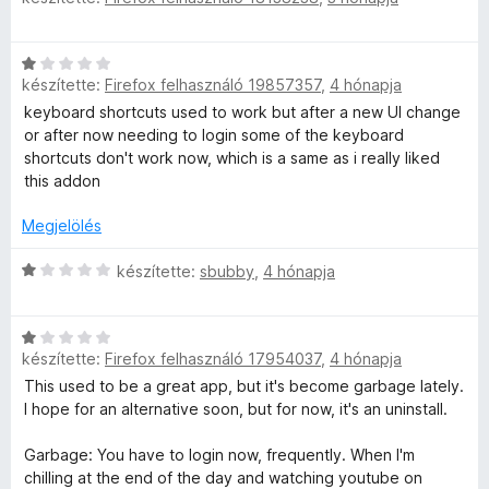
:
r
i
5
l
t
l
/
C
é
l
5
készítette:
é
Firefox felhasználó 19857357
,
4 hónapja
s
k
a
i
e
keyboard shortcuts used to work but after a new UI change
g
l
l
or after now needing to login some of the keyboard
o
s
l
é
shortcuts don't work now, which is a same as i really liked
s
a
s
this addon
é
e
g
:
r
o
5
Megjelölés
t
i
s
/
é
é
C
5
készítette:
sbubby
,
4 hónapja
k
r
s
e
t
i
l
C
é
l
é
készítette:
Firefox felhasználó 17954037
,
4 hónapja
s
k
l
s
i
e
a
This used to be a great app, but it's become garbage lately.
:
l
l
g
I hope for an alternative soon, but for now, it's an uninstall.
1
l
é
o
/
a
s
s
Garbage: You have to login now, frequently. When I'm
5
g
:
é
chilling at the end of the day and watching youtube on