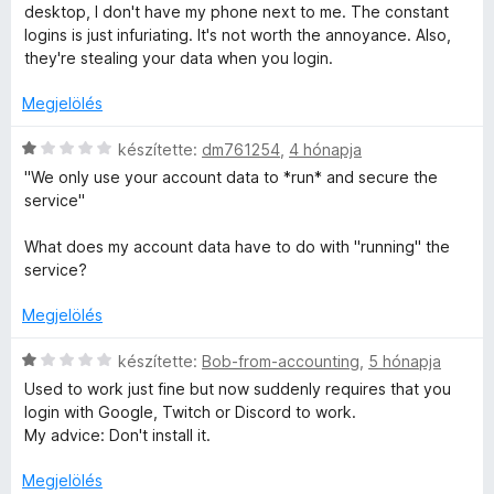
o
1
r
desktop, I don't have my phone next to me. The constant
s
/
t
logins is just infuriating. It's not worth the annoyance. Also,
é
5
é
they're stealing your data when you login.
r
k
t
e
Megjelölés
é
l
k
C
é
készítette:
dm761254
,
4 hónapja
e
s
s
"We only use your account data to *run* and secure the
l
i
:
service"
é
l
1
s
l
/
What does my account data have to do with "running" the
:
a
5
service?
1
g
/
o
Megjelölés
5
s
é
C
készítette:
Bob-from-accounting
,
5 hónapja
r
s
Used to work just fine but now suddenly requires that you
t
i
login with Google, Twitch or Discord to work.
é
l
My advice: Don't install it.
k
l
e
a
Megjelölés