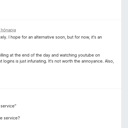
 hónapja
y. I hope for an alternative soon, but for now, it's an
illing at the end of the day and watching youtube on
ogins is just infuriating. It's not worth the annoyance. Also,
 service"
he service?