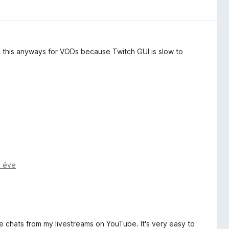
e this anyways for VODs because Twitch GUI is slow to
3 éve
e chats from my livestreams on YouTube. It's very easy to