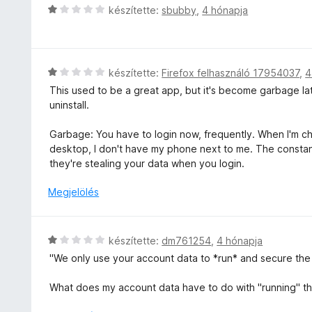
o
5
C
készítette:
sbubby
,
4 hónapja
é
s
/
s
k
é
5
i
e
r
l
l
t
l
é
C
készítette:
Firefox felhasználó 17954037
,
4
é
a
s
s
k
This used to be a great app, but it's become garbage latel
g
:
i
e
uninstall.
o
1
l
l
s
/
l
é
Garbage: You have to login now, frequently. When I'm ch
é
5
a
s
desktop, I don't have my phone next to me. The constant l
r
g
:
they're stealing your data when you login.
t
o
1
é
s
Megjelölés
/
k
é
5
e
r
l
t
C
készítette:
dm761254
,
4 hónapja
é
é
s
s
"We only use your account data to *run* and secure the
k
i
:
e
l
1
What does my account data have to do with "running" t
l
l
/
é