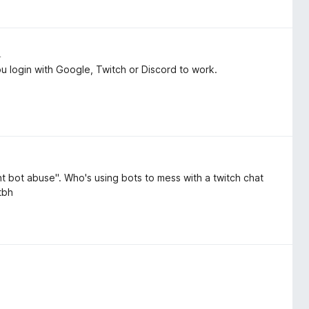
a
u login with Google, Twitch or Discord to work.
 bot abuse". Who's using bots to mess with a twitch chat
tbh