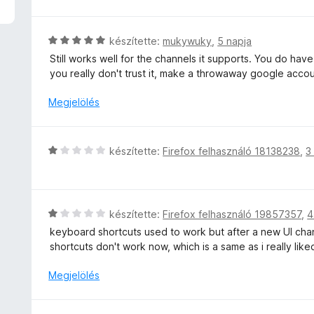
t
é
k
C
készítette:
mukywuky
,
5 napja
e
s
Still works well for the channels it supports. You do have
l
i
you really don't trust it, make a throwaway google accou
é
l
s
l
Megjelölés
:
a
5
g
/
o
C
5
készítette:
Firefox felhasználó 18138238
,
3
s
s
é
i
r
l
t
l
C
készítette:
Firefox felhasználó 19857357
,
4
é
a
s
k
keyboard shortcuts used to work but after a new UI cha
g
i
e
shortcuts don't work now, which is a same as i really lik
o
l
l
s
l
Megjelölés
é
é
a
s
r
g
:
t