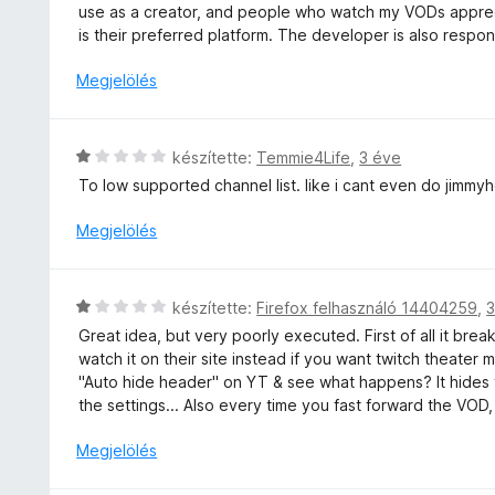
:
i
use as a creator, and people who watch my VODs apprec
t
o
5
l
is their preferred platform. The developer is also respons
é
s
/
l
k
é
5
a
Megjelölés
e
r
g
l
t
o
é
é
s
s
C
készítette:
Temmie4Life
,
3 éve
k
é
:
s
e
To low supported channel list. like i cant even do jimm
r
5
i
l
t
/
l
Megjelölés
é
é
5
l
s
k
a
:
e
g
5
C
l
készítette:
Firefox felhasználó 14404259
,
3
o
/
s
é
Great idea, but very poorly executed. First of all it bre
s
5
i
s
watch it on their site instead if you want twitch theater
é
l
:
"Auto hide header" on YT & see what happens? It hides 
r
l
5
the settings... Also every time you fast forward the VOD, 
t
a
/
é
g
5
Megjelölés
k
o
e
s