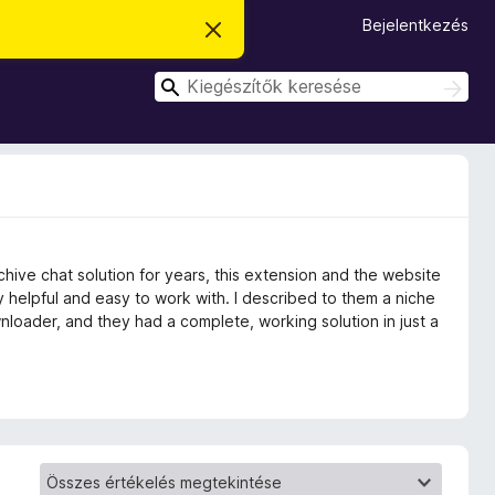
Bejelentkezés
É
r
t
K
e
K
s
e
e
í
r
r
t
e
é
e
s
s
é
s
e
s
l
é
v
s
e
t
ive chat solution for years, this extension and the website
é
s
 helpful and easy to work with. I described to them a niche
e
loader, and they had a complete, working solution in just a