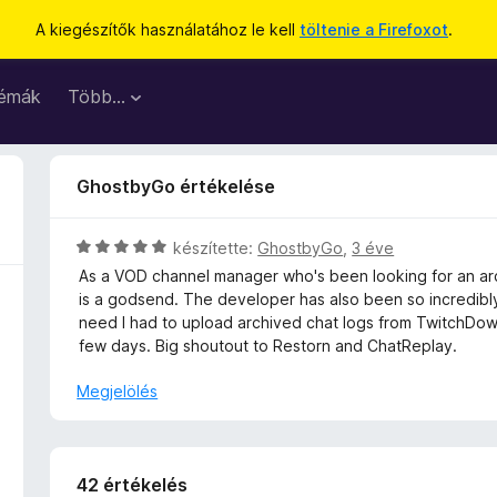
A kiegészítők használatához le kell
töltenie a Firefoxot
.
émák
Több…
GhostbyGo értékelése
C
készítette:
GhostbyGo
,
3 éve
s
As a VOD channel manager who's been looking for an arch
i
is a godsend. The developer has also been so incredibly
l
need I had to upload archived chat logs from TwitchDown
l
few days. Big shoutout to Restorn and ChatReplay.
a
g
Megjelölés
o
s
é
r
42 értékelés