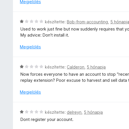
a
Megjelölés
5
s
g
:
o
1
s
C
/
készítette:
Bob-from-accounting
,
5 hónapj
é
s
5
Used to work just fine but now suddenly requires that yo
r
i
My advice: Don't install it.
t
l
é
l
Megjelölés
k
a
e
g
l
o
C
é
készítette:
Calderon
,
5 hónapja
s
s
s
Now forces everyone to have an account to stop "recent
é
i
:
replay extension? Poor excuse to harvest and sell data 
r
l
1
t
l
/
Megjelölés
é
a
5
k
g
e
o
C
l
készítette:
delreyn
,
5 hónapja
s
s
é
Dont register your account.
é
i
s
r