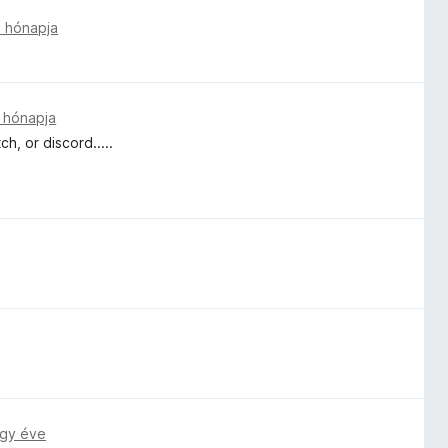
 hónapja
 hónapja
h, or discord.....
gy éve