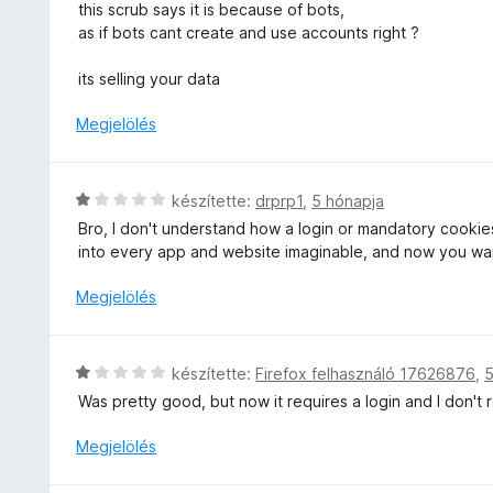
l
:
this scrub says it is because of bots,
t
l
1
as if bots cant create and use accounts right ?
é
a
/
k
g
5
its selling your data
e
o
l
s
Megjelölés
é
é
s
r
:
t
C
1
készítette:
drprp1
,
5 hónapja
é
s
/
Bro, I don't understand how a login or mandatory cookies 
k
i
5
into every app and website imaginable, and now you wan
e
l
l
l
Megjelölés
é
a
s
g
:
o
C
1
készítette:
Firefox felhasználó 17626876
,
5
s
s
/
Was pretty good, but now it requires a login and I don't r
é
i
5
r
l
Megjelölés
t
l
é
a