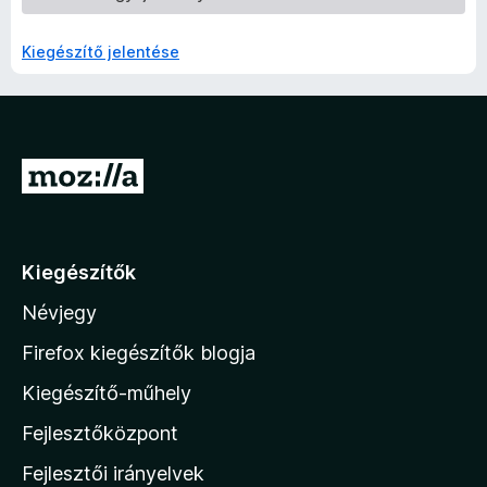
Kiegészítő jelentése
U
g
r
á
Kiegészítők
s
Névjegy
a
M
Firefox kiegészítők blogja
o
Kiegészítő-műhely
z
Fejlesztőközpont
i
l
Fejlesztői irányelvek