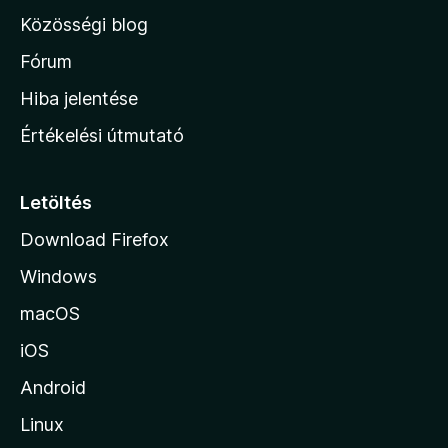
l
Közösségi blog
a
h
Fórum
o
Hiba jelentése
n
Értékelési útmutató
l
a
p
Letöltés
j
Download Firefox
á
Windows
r
a
macOS
iOS
Android
Linux