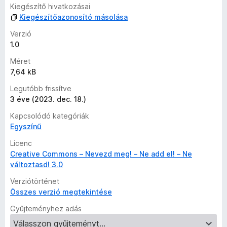
i
Kiegészítő hivatkozásai
l
Kiegészítőazonosító másolása
l
a
Verzió
g
1.0
o
Méret
s
7,64 kB
é
r
Legutóbb frissítve
t
3 éve (2023. dec. 18.)
é
Kapcsolódó kategóriák
k
Egyszínű
e
l
Licenc
é
Creative Commons – Nevezd meg! – Ne add el! – Ne
s
változtasd! 3.0
e
Verziótörténet
k
Összes verzió megtekintése
Gyűjteményhez adás