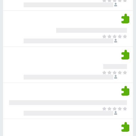
א
ו
י
י
ג
י
ן
י
ן
ד
ם
י
ע
ר
ד
א
ו
י
י
ג
י
ן
י
ן
ד
ם
י
ע
ר
ד
א
ו
י
י
ג
י
ן
י
ן
ד
ם
י
ע
ר
ד
א
ו
י
י
ג
י
ן
י
ן
ד
ם
י