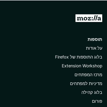
ד
ם
י
ע
ר
ד
ו
מ
י
ג
י
ע
י
ן
ב
ם
ע
ר
תוספות
ד
ל
י
על אודות
ד
י
ף
ן
בלוג התוספות של Firefox
ה
Extension Workshop
ב
מרכז המפתחים
י
ת
מדיניות למפתחים
ש
בלוג קהילה
ל
M
פורום