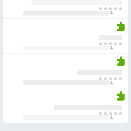
ע
ר
ד
א
ו
י
י
ג
י
ן
י
ן
ד
ם
י
ע
ר
ד
א
ו
י
י
ג
י
ן
י
ן
ד
ם
י
ע
ר
ד
א
ו
י
י
ג
י
ן
י
ן
ד
ם
י
ע
ר
ד
א
ו
י
י
ג
י
ן
י
ן