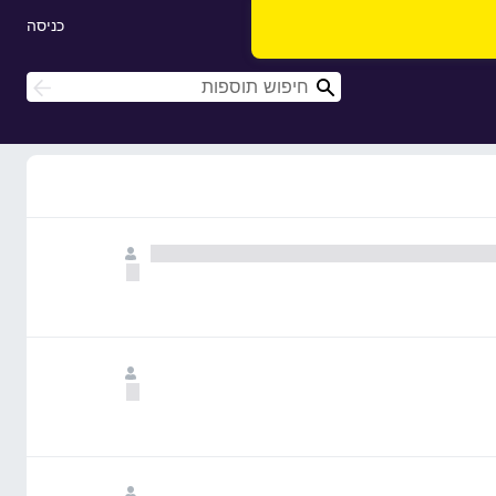
כניסה
ח
ח
י
י
פ
פ
ו
ו
ש
ש