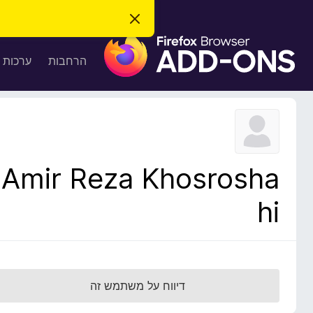
ס
ג
ת
י
ר
ו
הרחבות
ערכות 
ת
ס
ה
ו
פ
ד
ו
ע
ה
ת
ז
ל
ו
ד
Amir Reza Khosrosha
פ
ד
hi
פ
ן
F
i
r
דיווח על משתמש זה
e
f