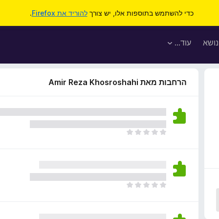
כדי להשתמש בתוספות אלו, יש צורך
להוריד את Firefox
.
נושא
עוד…
הרחבות מאת Amir Reza Khosroshahi
א
י
ן
ד
י
ר
א
ו
י
ג
ן
י
ד