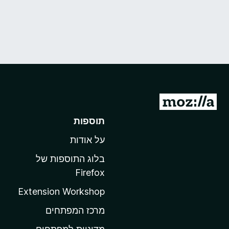
מ
ע
תוספות
ב
על אודות
ר
ל
בלוג התוספות של
ד
Firefox
ף
Extension Workshop
ה
ב
מרכז המפתחים
י