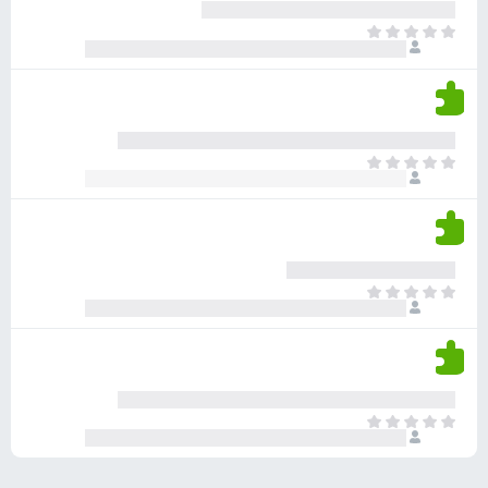
ע
ר
ד
א
ו
י
י
ג
י
ן
י
ן
ד
ם
י
ע
ר
ד
א
ו
י
י
ג
י
ן
י
ן
ד
ם
י
ע
ר
ד
א
ו
י
י
ג
י
ן
י
ן
ד
ם
י
ע
ר
ד
א
ו
י
י
ג
י
ן
י
ן