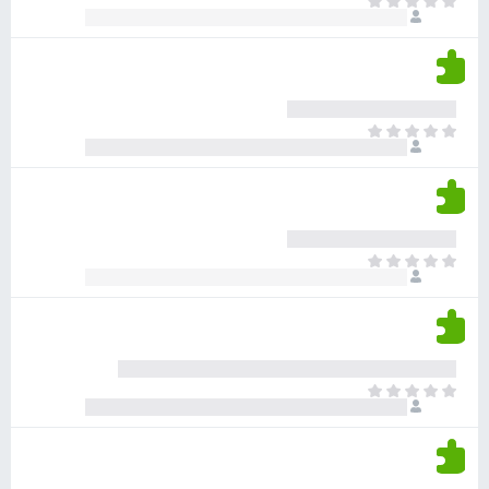
א
ו
י
י
ג
י
ן
י
ן
ד
ם
י
ע
ר
ד
א
ו
י
י
ג
י
ן
י
ן
ד
ם
י
ע
ר
ד
א
ו
י
י
ג
י
ן
י
ן
ד
ם
י
ע
ר
ד
א
ו
י
י
ג
י
ן
י
ן
ד
ם
י