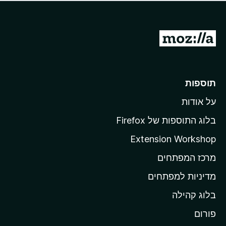
ד
ם
י
ע
ר
ד
ו
מ
י
ג
י
ע
י
ן
ב
ם
ע
ר
תוספות
ד
ל
י
על אודות
ד
י
ף
ן
בלוג התוספות של Firefox
ה
Extension Workshop
ב
מרכז המפתחים
י
ת
מדיניות למפתחים
ש
בלוג קהילה
ל
M
פורום