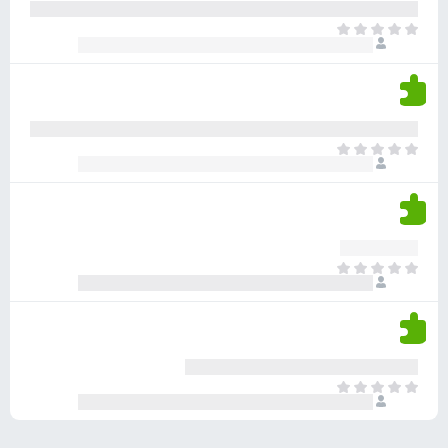
ע
ר
ד
א
ו
י
י
ג
י
ן
י
ן
ד
ם
י
ע
ר
ד
א
ו
י
י
ג
י
ן
י
ן
ד
ם
י
ע
ר
ד
א
ו
י
י
ג
י
ן
י
ן
ד
ם
י
ע
ר
ד
א
ו
י
י
ג
י
ן
י
ן