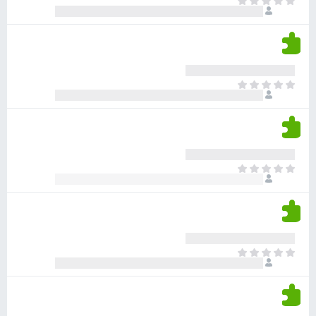
א
ו
י
י
ג
י
ן
י
ן
ד
ם
י
ע
ר
ד
א
ו
י
י
ג
י
ן
י
ן
ד
ם
י
ע
ר
ד
א
ו
י
י
ג
י
ן
י
ן
ד
ם
י
ע
ר
ד
א
ו
י
י
ג
י
ן
י
ן
ד
ם
י