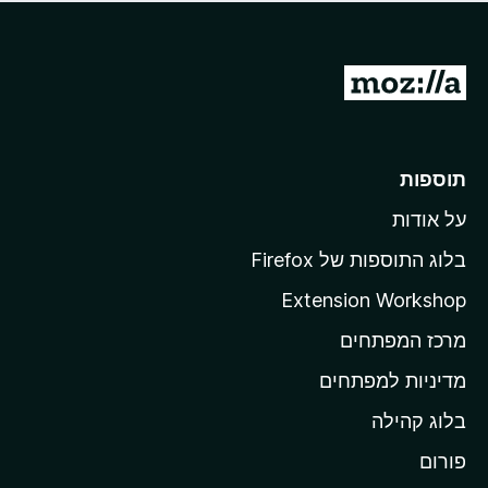
ד
ם
י
ע
ר
ד
ו
מ
י
ג
י
ע
י
ן
ב
ם
ע
ר
תוספות
ד
ל
י
על אודות
ד
י
ף
ן
בלוג התוספות של Firefox
ה
Extension Workshop
ב
מרכז המפתחים
י
ת
מדיניות למפתחים
ש
בלוג קהילה
ל
M
פורום