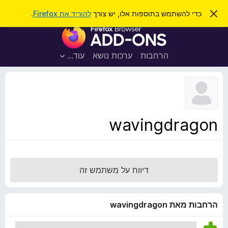
ח
כניסה
ס
כדי להשתמש בתוספות אלו, יש צורך
להוריד את Firefox
.
ג
י
ת
י
פ
ר
ו
ת
ו
ס
ה
הרחבות
ערכות נושא
עוד…
ש
ו
פ
ד
ו
ע
ה
ת
ז
ל
ו
ד
wavingdragon
פ
ד
פ
ן
דיווח על משתמש זה
F
i
r
הרחבות מאת wavingdragon
e
f