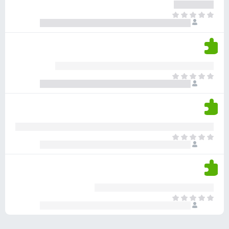
ע
ר
ד
א
ו
י
י
ג
י
ן
י
ן
ד
ם
י
ע
ר
ד
א
ו
י
י
ג
י
ן
י
ן
ד
ם
י
ע
ר
ד
א
ו
י
י
ג
י
ן
י
ן
ד
ם
י
ע
ר
ד
א
ו
י
י
ג
י
ן
י
ן