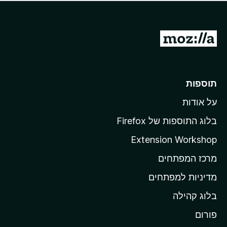
ד
ם
י
ע
ר
ד
ו
מ
י
ג
י
ע
י
ן
ב
ם
ע
ר
תוספות
ד
ל
י
על אודות
ד
י
ף
ן
בלוג התוספות של Firefox
ה
Extension Workshop
ב
מרכז המפתחים
י
ת
מדיניות למפתחים
ש
בלוג קהילה
ל
M
פורום