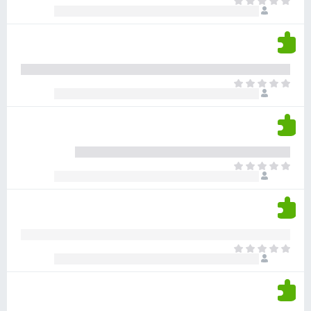
א
ו
י
י
ג
י
ן
י
ן
ד
ם
י
ע
ר
ד
א
ו
י
י
ג
י
ן
י
ן
ד
ם
י
ע
ר
ד
א
ו
י
י
ג
י
ן
י
ן
ד
ם
י
ע
ר
ד
א
ו
י
י
ג
י
ן
י
ן
ד
ם
י