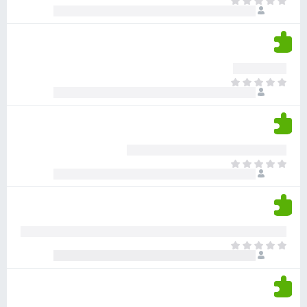
א
ו
י
י
ג
י
ן
י
ן
ד
ם
י
ע
ר
ד
א
ו
י
י
ג
י
ן
י
ן
ד
ם
י
ע
ר
ד
א
ו
י
י
ג
י
ן
י
ן
ד
ם
י
ע
ר
ד
א
ו
י
י
ג
י
ן
י
ן
ד
ם
י