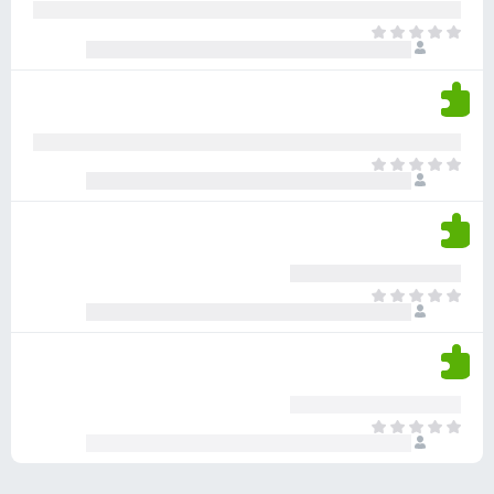
ע
ר
ד
א
ו
י
י
ג
י
ן
י
ן
ד
ם
י
ע
ר
ד
א
ו
י
י
ג
י
ן
י
ן
ד
ם
י
ע
ר
ד
א
ו
י
י
ג
י
ן
י
ן
ד
ם
י
ע
ר
ד
א
ו
י
י
ג
י
ן
י
ן