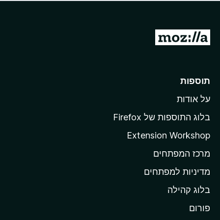
ד
ם
י
ע
ר
ד
ו
מ
י
ג
י
ע
י
ן
ב
ם
ע
ר
תוספות
ד
ל
י
על אודות
ד
י
ף
ן
בלוג התוספות של Firefox
ה
Extension Workshop
ב
מרכז המפתחים
י
ת
מדיניות למפתחים
ש
בלוג קהילה
ל
M
פורום