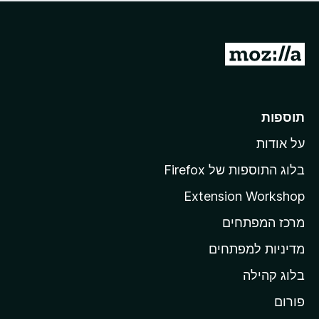
ד
ם
י
ע
ר
ד
ו
מ
י
ג
י
ע
י
ן
ב
ם
ע
ר
תוספות
ד
ל
י
על אודות
ד
י
ף
ן
בלוג התוספות של Firefox
ה
Extension Workshop
ב
מרכז המפתחים
י
ת
מדיניות למפתחים
ש
בלוג קהילה
ל
M
פורום