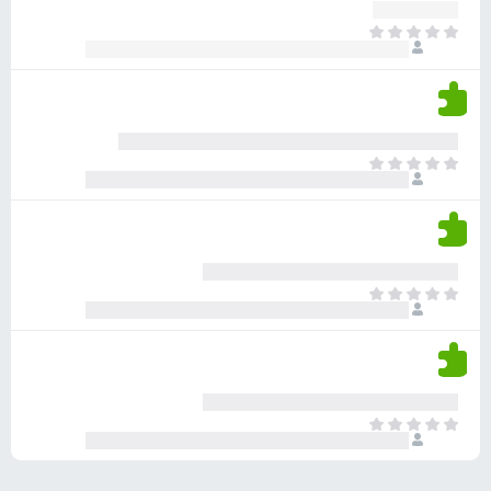
ע
ר
ד
א
ו
י
י
ג
י
ן
י
ן
ד
ם
י
ע
ר
ד
א
ו
י
י
ג
י
ן
י
ן
ד
ם
י
ע
ר
ד
א
ו
י
י
ג
י
ן
י
ן
ד
ם
י
ע
ר
ד
א
ו
י
י
ג
י
ן
י
ן