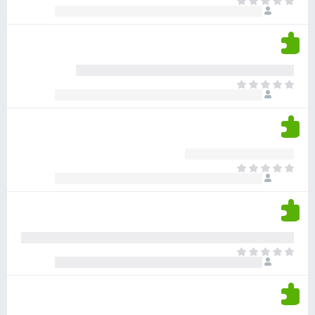
א
ו
י
י
ג
י
ן
י
ן
ד
ם
י
ע
ר
ד
א
ו
י
י
ג
י
ן
י
ן
ד
ם
י
ע
ר
ד
א
ו
י
י
ג
י
ן
י
ן
ד
ם
י
ע
ר
ד
א
ו
י
י
ג
י
ן
י
ן
ד
ם
י